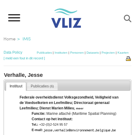
Overslaan
en
naar
de
Kruimelpad
Home
IMIS
inhoud
gaan
Data Policy
Publicaties
|
Instituten
|
Personen
|
Datasets
|
Projecten
|
Kaarten
[ meld een fout in dit record ]
Verhalle, Jesse
Instituut
Publicaties
(6)
Federale overheidsdienst Volksgezondheid, Veiligheid van
de Voedselketen en Leefmilieu; Directoraat generaal
Leefmilieu; Dienst Marien Milieu
,
meer
Functie:
Marine attaché (Maritime Spatial Planning)
Contact op het instituut:
Tel.:
+32-(0)2-524 95 57
E-mail: