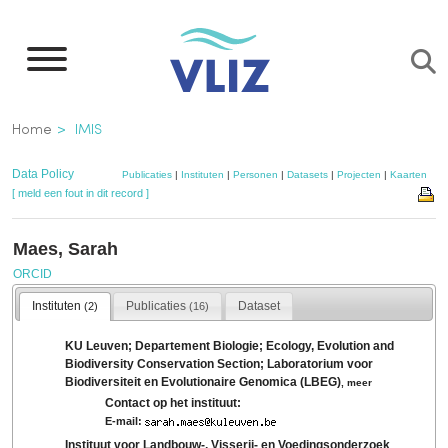
Overslaan
en
naar
de
Kruimelpad
Home
IMIS
inhoud
gaan
Data Policy
Publicaties
|
Instituten
|
Personen
|
Datasets
|
Projecten
|
Kaarten
[ meld een fout in dit record ]
Maes, Sarah
ORCID
Instituten
Publicaties
Dataset
(2)
(16)
KU Leuven; Departement Biologie; Ecology, Evolution and
Biodiversity Conservation Section; Laboratorium voor
Biodiversiteit en Evolutionaire Genomica (LBEG)
,
meer
Contact op het instituut:
E-mail:
Instituut voor Landbouw-, Visserij- en Voedingsonderzoek