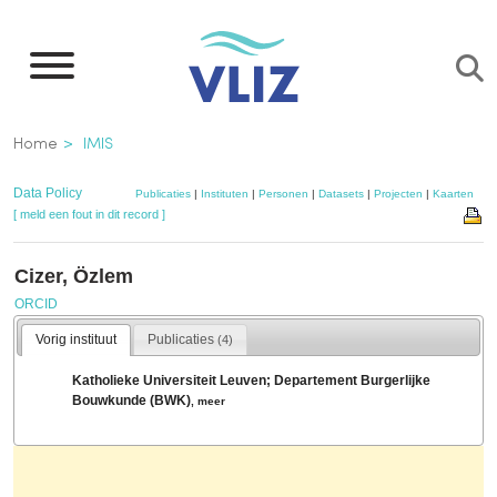
Overslaan
en
naar
de
Kruimelpad
Home
IMIS
inhoud
gaan
Data Policy
Publicaties
|
Instituten
|
Personen
|
Datasets
|
Projecten
|
Kaarten
[ meld een fout in dit record ]
Cizer, Özlem
ORCID
Vorig instituut
Publicaties
(4)
Katholieke Universiteit Leuven; Departement Burgerlijke
Bouwkunde (BWK)
,
meer