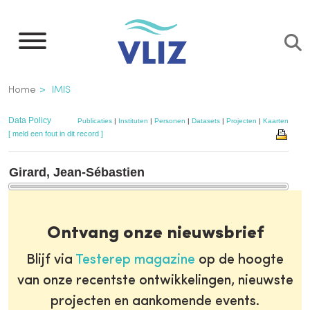
Overslaan
en
naar
de
Kruimelpad
Home
IMIS
inhoud
gaan
Data Policy
Publicaties
|
Instituten
|
Personen
|
Datasets
|
Projecten
|
Kaarten
[ meld een fout in dit record ]
Girard, Jean-Sébastien
Ontvang onze nieuwsbrief
Blijf via
Testerep magazine
op de hoogte
van onze recentste ontwikkelingen, nieuwste
projecten en aankomende events.