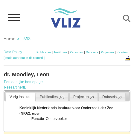
Overslaan
en
naar
de
Kruimelpad
Home
IMIS
inhoud
gaan
Data Policy
Publicaties
|
Instituten
|
Personen
|
Datasets
|
Projecten
|
Kaarten
[ meld een fout in dit record ]
dr. Moodley, Leon
Persoonlijke homepage
ResearcherID
Vorig instituut
Publicaties
Projecten
Datasets
(43)
(2)
(2)
Koninklijk Nederlands Instituut voor Onderzoek der Zee
(NIOZ)
,
meer
Functie
: Onderzoeker