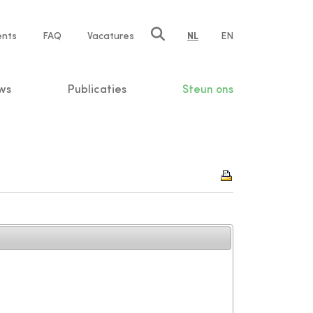
ents
FAQ
Vacatures
NL
EN
n
ws
Publicaties
Steun ons