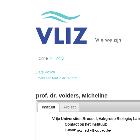
Overslaan
en
naar
de
Main
Wie we zijn
inhoud
gaan
navigatio
Kruimelpad
Home
IMIS
Data Policy
[ meld een fout in dit record ]
prof. dr. Volders, Micheline
Instituut
Project
Vrije Universiteit Brussel; Vakgroep Biologie; La
Contact op het instituut:
E-mail: