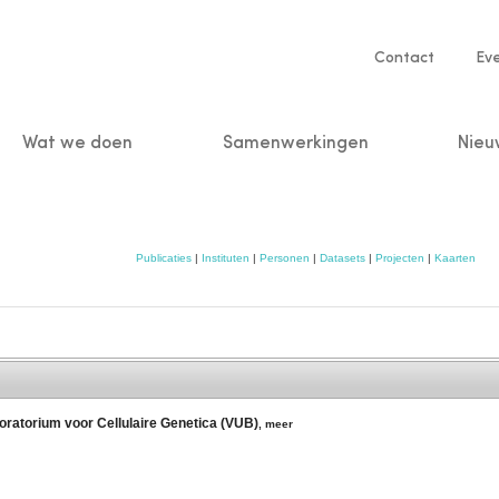
Service
Contact
Ev
navigatio
Wat we doen
Samenwerkingen
Nieu
n
Publicaties
|
Instituten
|
Personen
|
Datasets
|
Projecten
|
Kaarten
boratorium voor Cellulaire Genetica (VUB)
,
meer