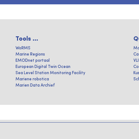
Tools ...
Q
WoRMS
Ma
Marine Regions
Ca
EMODnet portaal
VL
European Digital Twin Ocean
Co
Sea Level Station Monitoring Facility
Ku
Mariene robotica
Sc
Marien Data Archief