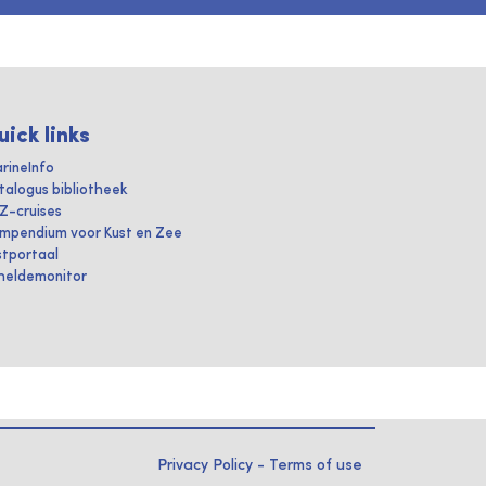
uick links
rineInfo
talogus bibliotheek
IZ-cruises
mpendium voor Kust en Zee
stportaal
heldemonitor
Privacy Policy
-
Terms of use