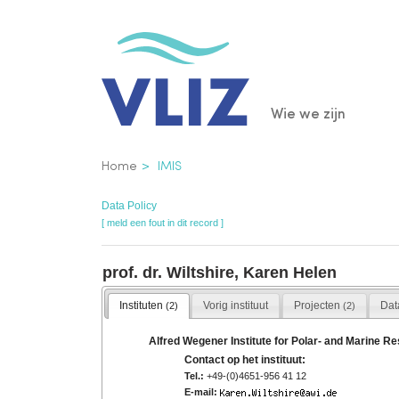
Overslaan
en
naar
de
Main
Wie we zijn
inhoud
gaan
navigatio
Kruimelpad
Home
IMIS
Data Policy
[ meld een fout in dit record ]
prof. dr. Wiltshire, Karen Helen
Instituten
Vorig instituut
Projecten
Dat
(2)
(2)
Alfred Wegener Institute for Polar- and Marine R
Contact op het instituut:
Tel.:
+49-(0)4651-956 41 12
E-mail: