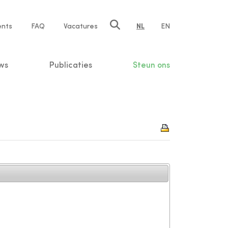
ents
FAQ
Vacatures
NL
EN
n
ws
Publicaties
Steun ons