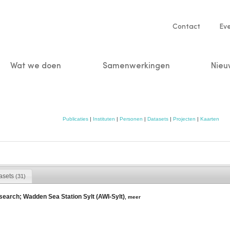
Service
Contact
Ev
navigatio
Wat we doen
Samenwerkingen
Nieu
n
Publicaties
|
Instituten
|
Personen
|
Datasets
|
Projecten
|
Kaarten
asets
(31)
esearch; Wadden Sea Station Sylt (AWI-Sylt)
,
meer