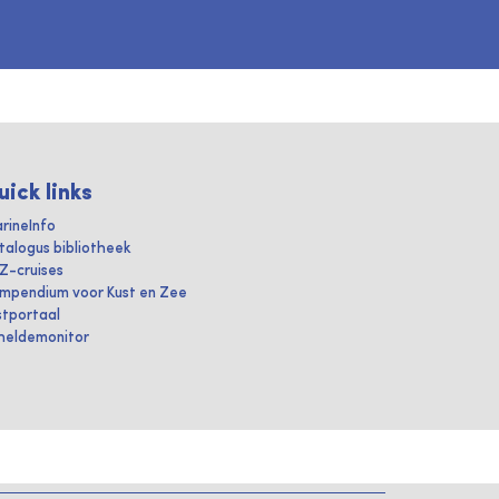
uick links
rineInfo
talogus bibliotheek
IZ-cruises
mpendium voor Kust en Zee
stportaal
heldemonitor