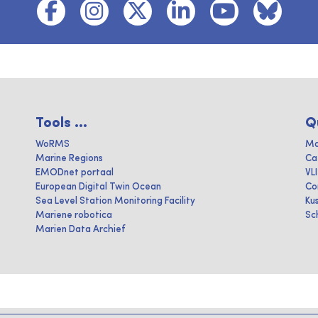
Tools ...
Q
WoRMS
Ma
Marine Regions
Ca
EMODnet portaal
VL
European Digital Twin Ocean
Co
Sea Level Station Monitoring Facility
Ku
Mariene robotica
Sc
Marien Data Archief