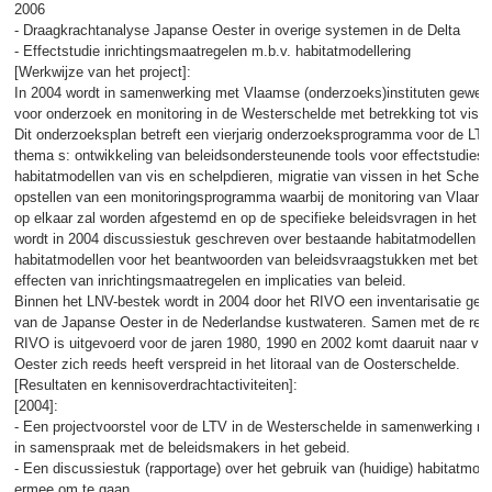
2006
- Draagkrachtanalyse Japanse Oester in overige systemen in de Delta
- Effectstudie inrichtingsmaatregelen m.b.v. habitatmodellering
[Werkwijze van het project]:
In 2004 wordt in samenwerking met Vlaamse (onderzoeks)instituten gewerk
voor onderzoek en monitoring in de Westerschelde met betrekking tot vis, s
Dit onderzoeksplan betreft een vierjarig onderzoeksprogramma voor de LT
thema s: ontwikkeling van beleidsondersteunende tools voor effectstudies 
habitatmodellen van vis en schelpdieren, migratie van vissen in het Schel
opstellen van een monitoringsprogramma waarbij de monitoring van Vlaand
op elkaar zal worden afgestemd en op de specifieke beleidsvragen in het 
wordt in 2004 discussiestuk geschreven over bestaande habitatmodellen en
habitatmodellen voor het beantwoorden van beleidsvraagstukken met betrek
effecten van inrichtingsmaatregelen en implicaties van beleid.
Binnen het LNV-bestek wordt in 2004 door het RIVO een inventarisatie ged
van de Japanse Oester in de Nederlandse kustwateren. Samen met de recon
RIVO is uitgevoerd voor de jaren 1980, 1990 en 2002 komt daaruit naar v
Oester zich reeds heeft verspreid in het litoraal van de Oosterschelde.
[Resultaten en kennisoverdrachtactiviteiten]:
[2004]:
- Een projectvoorstel voor de LTV in de Westerschelde in samenwerking me
in samenspraak met de beleidsmakers in het gebeid.
- Een discussiestuk (rapportage) over het gebruik van (huidige) habitatmode
ermee om te gaan