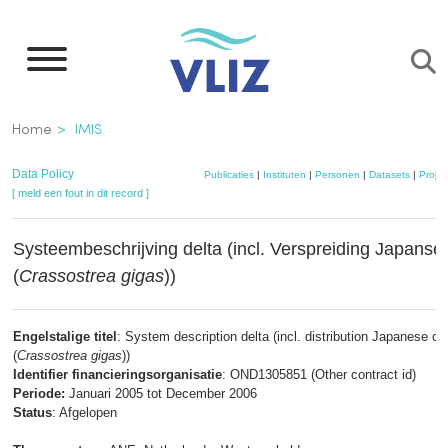
Overslaan
en
naar
de
Kruimelpad
Home
IMIS
inhoud
gaan
Data Policy
Publicaties
|
Instituten
|
Personen
|
Datasets
|
Projec
[ meld een fout in dit record ]
Systeembeschrijving delta (incl. Verspreiding Japanse
(
Crassostrea gigas
))
Engelstalige titel
: System description delta (incl. distribution Japanese c
(
Crassostrea gigas
))
Identifier financieringsorganisatie
: OND1305851 (Other contract id)
Periode:
Januari 2005 tot December 2006
Status
: Afgelopen