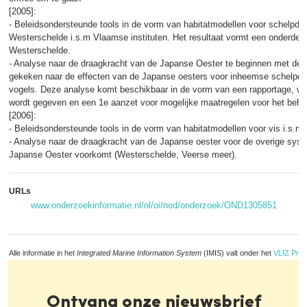
[2005]:
- Beleidsondersteunde tools in de vorm van habitatmodellen voor schelpdi
Westerschelde i.s.m Vlaamse instituten. Het resultaat vormt een onderdee
Westerschelde.
- Analyse naar de draagkracht van de Japanse Oester te beginnen met de 
gekeken naar de effecten van de Japanse oesters voor inheemse schelpdie
vogels. Deze analyse komt beschikbaar in de vorm van een rapportage, wa
wordt gegeven en een 1e aanzet voor mogelijke maatregelen voor het behe
[2006]:
- Beleidsondersteunde tools in de vorm van habitatmodellen voor vis i.s.m
- Analyse naar de draagkracht van de Japanse oester voor de overige syst
Japanse Oester voorkomt (Westerschelde, Veerse meer).
URLs
www.onderzoekinformatie.nl/nl/oi/nod/onderzoek/OND1305851
Alle informatie in het
Integrated Marine Information System
(IMIS) valt onder het
VLIZ Priv
Ontvang onze nieuwsbrief