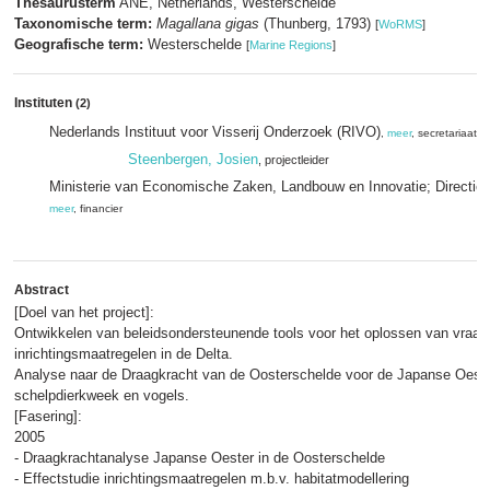
Thesaurusterm
ANE, Netherlands, Westerschelde
Taxonomische term:
Magallana gigas
(Thunberg, 1793)
[
WoRMS
]
Geografische term:
Westerschelde
[
Marine Regions
]
Instituten
(2)
Nederlands Instituut voor Visserij Onderzoek (RIVO)
,
meer
, secretariaat
Steenbergen, Josien
, projectleider
Ministerie van Economische Zaken, Landbouw en Innovatie; Directie 
meer
, financier
Abstract
[Doel van het project]:
Ontwikkelen van beleidsondersteunende tools voor het oplossen van vraag
inrichtingsmaatregelen in de Delta.
Analyse naar de Draagkracht van de Oosterschelde voor de Japanse Oester
schelpdierkweek en vogels.
[Fasering]:
2005
- Draagkrachtanalyse Japanse Oester in de Oosterschelde
- Effectstudie inrichtingsmaatregelen m.b.v. habitatmodellering