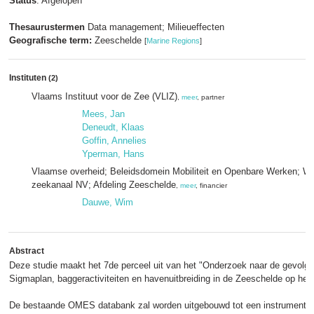
Status
: Afgelopen
Thesaurustermen
Data management; Milieueffecten
Geografische term:
Zeeschelde
[
Marine Regions
]
Instituten
(2)
Vlaams Instituut voor de Zee (VLIZ)
,
meer
, partner
Mees, Jan
Deneudt, Klaas
Goffin, Annelies
Yperman, Hans
Vlaamse overheid; Beleidsdomein Mobiliteit en Openbare Werken; W
zeekanaal NV; Afdeling Zeeschelde
,
meer
, financier
Dauwe, Wim
Abstract
Deze studie maakt het 7de perceel uit van het "Onderzoek naar de gevolge
Sigmaplan, baggeractiviteiten en havenuitbreiding in de Zeeschelde op het 
De bestaande OMES databank zal worden uitgebouwd tot een instrument da