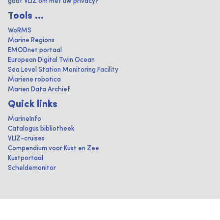
gaat VLIZ om met uw privacy?
Tools ...
WoRMS
Marine Regions
EMODnet portaal
European Digital Twin Ocean
Sea Level Station Monitoring Facility
Mariene robotica
Marien Data Archief
Quick links
MarineInfo
Catalogus bibliotheek
VLIZ-cruises
Compendium voor Kust en Zee
Kustportaal
Scheldemonitor