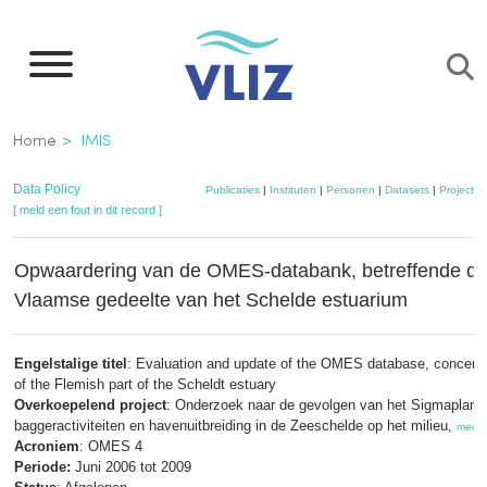
Overslaan
en
naar
de
Kruimelpad
Home
IMIS
inhoud
gaan
Data Policy
Publicaties
|
Instituten
|
Personen
|
Datasets
|
Projecten
[ meld een fout in dit record ]
Opwaardering van de OMES-databank, betreffende da
Vlaamse gedeelte van het Schelde estuarium
Engelstalige titel
: Evaluation and update of the OMES database, concerni
of the Flemish part of the Scheldt estuary
Overkoepelend project
: Onderzoek naar de gevolgen van het Sigmaplan,
baggeractiviteiten en havenuitbreiding in de Zeeschelde op het milieu,
meer
Acroniem
: OMES 4
Periode:
Juni 2006 tot 2009