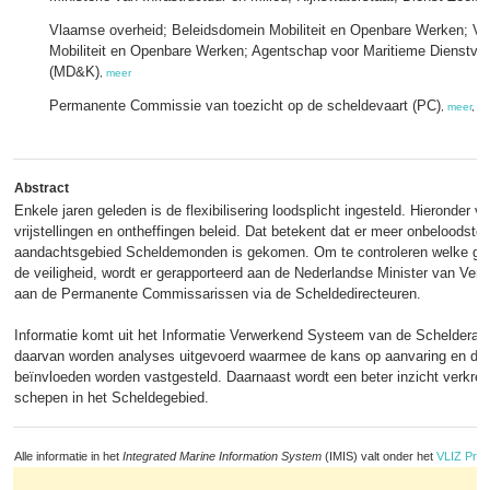
Vlaamse overheid; Beleidsdomein Mobiliteit en Openbare Werken; Vl
Mobiliteit en Openbare Werken; Agentschap voor Maritieme Dienstver
(MD&K)
,
meer
Permanente Commissie van toezicht op de scheldevaart (PC)
,
meer
, o
Abstract
Enkele jaren geleden is de flexibilisering loodsplicht ingesteld. Hieronder 
vrijstellingen en ontheffingen beleid. Dat betekent dat er meer onbeloodste
aandachtsgebied Scheldemonden is gekomen. Om te controleren welke gevo
de veiligheid, wordt er gerapporteerd aan de Nederlandse Minister van Ver
aan de Permanente Commissarissen via de Scheldedirecteuren.
Informatie komt uit het Informatie Verwerkend Systeem van de Schelderad
daarvan worden analyses uitgevoerd waarmee de kans op aanvaring en de 
beïnvloeden worden vastgesteld. Daarnaast wordt een beter inzicht verkreg
schepen in het Scheldegebied.
Alle informatie in het
Integrated Marine Information System
(IMIS) valt onder het
VLIZ Priv