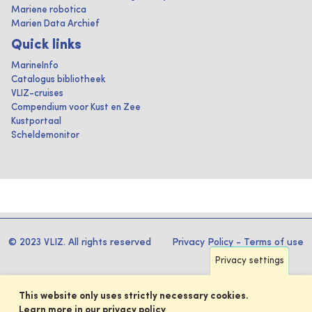
Mariene robotica
Marien Data Archief
Quick links
MarineInfo
Catalogus bibliotheek
VLIZ-cruises
Compendium voor Kust en Zee
Kustportaal
Scheldemonitor
© 2023 VLIZ. All rights reserved
Privacy Policy
-
Terms of use
Privacy settings
This website only uses strictly necessary cookies.
Learn more in our privacy policy