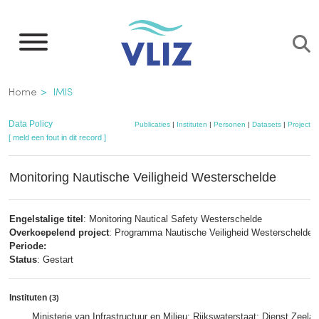
Overslaan
en
naar
de
Kruimelpad
Home
IMIS
inhoud
gaan
Data Policy
Publicaties
|
Instituten
|
Personen
|
Datasets
|
Projecten
[ meld een fout in dit record ]
Monitoring Nautische Veiligheid Westerschelde
Engelstalige titel
: Monitoring Nautical Safety Westerschelde
Overkoepelend project
: Programma Nautische Veiligheid Westerschelde,
Periode:
Status
: Gestart
Instituten
(3)
Ministerie van Infrastructuur en Milieu; Rijkswaterstaat; Dienst Zeela