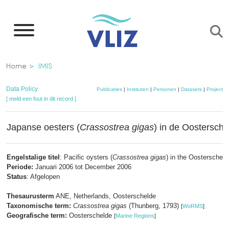
Overslaan
en
naar
de
Kruimelpad
Home
IMIS
inhoud
gaan
Data Policy
Publicaties
|
Instituten
|
Personen
|
Datasets
|
Projecten
[ meld een fout in dit record ]
Japanse oesters (
Crassostrea gigas
) in de Oostersche
Engelstalige titel
: Pacific oysters (
Crassostrea gigas
) in the Oosterscheld
Periode:
Januari 2006 tot December 2006
Status
: Afgelopen
Thesaurusterm
ANE, Netherlands, Oosterschelde
Taxonomische term:
Crassostrea gigas
(Thunberg, 1793)
[
WoRMS
]
Geografische term:
Oosterschelde
[
Marine Regions
]