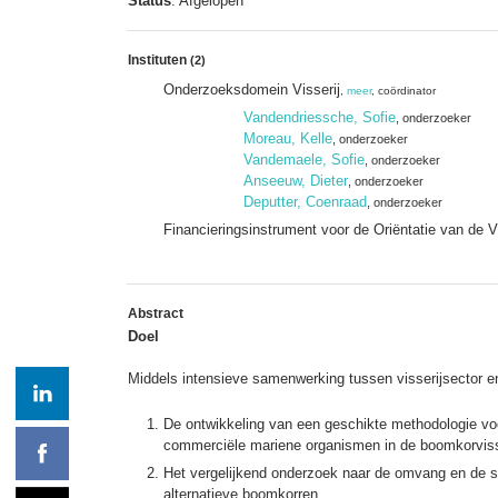
Status
: Afgelopen
Instituten
(2)
Onderzoeksdomein Visserij
,
meer
, coördinator
Vandendriessche, Sofie
, onderzoeker
Moreau, Kelle
, onderzoeker
Vandemaele, Sofie
, onderzoeker
Anseeuw, Dieter
, onderzoeker
Deputter, Coenraad
, onderzoeker
Financieringsinstrument voor de Oriëntatie van de V
Abstract
Doel
Middels intensieve samenwerking tussen visserijsector e
De ontwikkeling van een geschikte methodologie voo
commerciële mariene organismen in de boomkorviss
Het vergelijkend onderzoek naar de omvang en de sa
alternatieve boomkorren.