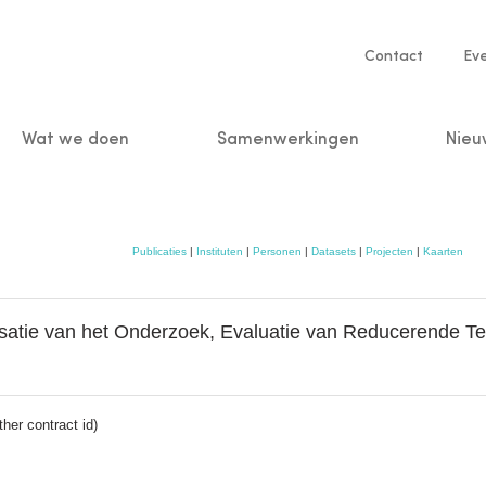
Service
Contact
Ev
navigatio
Wat we doen
Samenwerkingen
Nieu
n
Publicaties
|
Instituten
|
Personen
|
Datasets
|
Projecten
|
Kaarten
isatie van het Onderzoek, Evaluatie van Reducerende Te
her contract id)