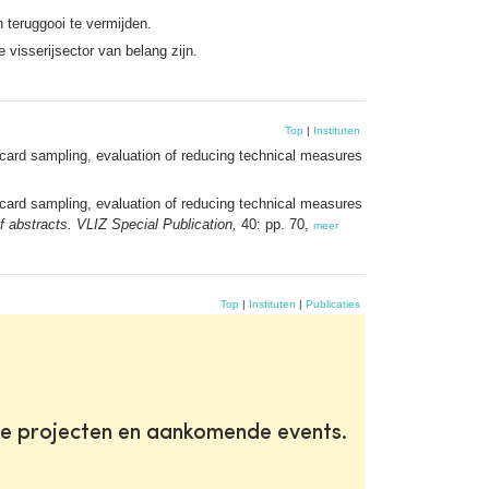
 teruggooi te vermijden.
 visserijsector van belang zijn.
Top
|
Instituten
iscard sampling, evaluation of reducing technical measures
iscard sampling, evaluation of reducing technical measures
 abstracts. VLIZ Special Publication,
40: pp. 70,
meer
Top
|
Instituten
|
Publicaties
te projecten en aankomende events.