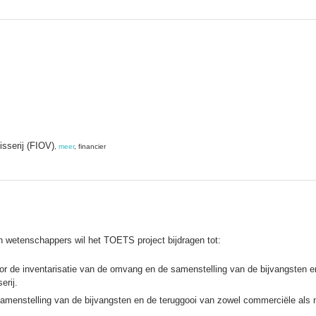
isserij (FIOV)
,
meer
, financier
n wetenschappers wil het TOETS project bijdragen tot:
r de inventarisatie van de omvang en de samenstelling van de bijvangsten e
erij.
menstelling van de bijvangsten en de teruggooi van zowel commerciële als n