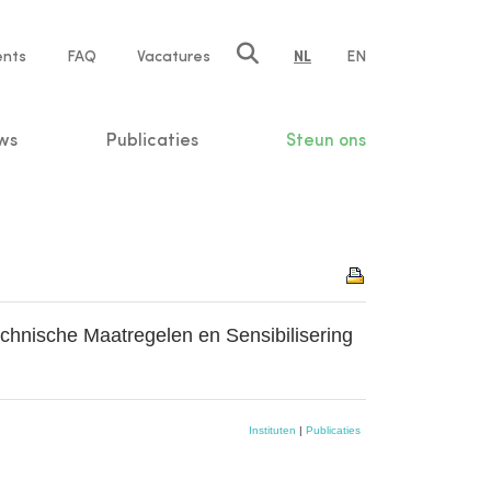
ents
FAQ
Vacatures
NL
EN
n
ws
Publicaties
Steun ons
chnische Maatregelen en Sensibilisering
Instituten
|
Publicaties