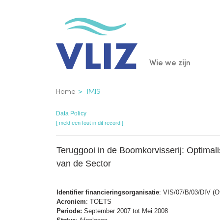
Overslaan
en
naar
de
Main
Wie we zijn
inhoud
gaan
navigatio
Kruimelpad
Home
IMIS
Data Policy
[ meld een fout in dit record ]
Teruggooi in de Boomkorvisserij: Optimal
van de Sector
Identifier financieringsorganisatie
: VIS/07/B/03/DIV (Ot
Acroniem
: TOETS
Periode:
September 2007 tot Mei 2008