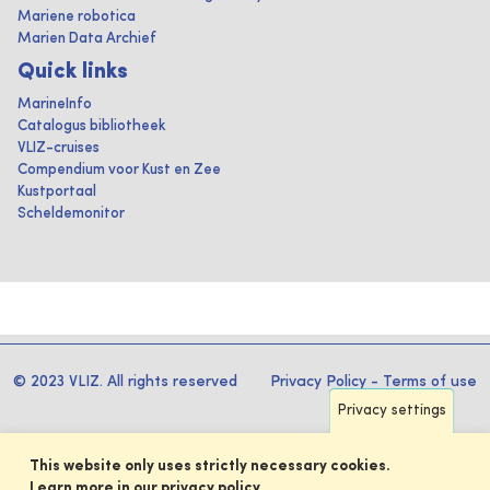
Mariene robotica
Marien Data Archief
Quick links
MarineInfo
Catalogus bibliotheek
VLIZ-cruises
Compendium voor Kust en Zee
Kustportaal
Scheldemonitor
© 2023 VLIZ. All rights reserved
Privacy Policy
-
Terms of use
Privacy settings
This website only uses strictly necessary cookies.
Learn more in our privacy policy