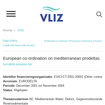
Overslaan
en
naar
de
Kruimelpad
Home
IMIS
inhoud
gaan
Data Policy
Publicaties
|
Instituten
|
Personen
|
Datasets
|
Projecten
[ meld een fout in dit record ]
European co-ordination on mediterranean prodeltas
eurodelta.pangaea.de/
Identifier financieringsorganisatie
: EVK3-CT-2001-20001 (Other contract 
Acroniem
: EURODELTA
Periode:
December 2001 tot November 2004
Status
: Afgelopen
Thesaurustermen
AE, Mediterranean Water; Delta's; Gegevensbestanden;
Riviersedimentatie