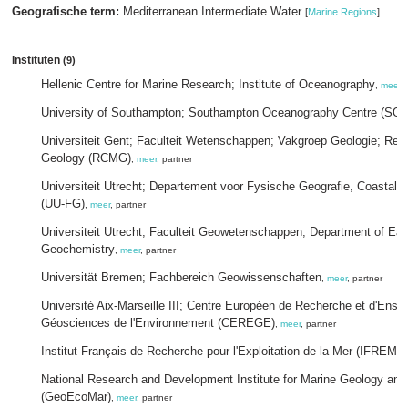
Geografische term:
Mediterranean Intermediate Water
[
Marine Regions
]
Instituten
(9)
Hellenic Centre for Marine Research; Institute of Oceanography
,
meer
,
University of Southampton; Southampton Oceanography Centre (SOC
Universiteit Gent; Faculteit Wetenschappen; Vakgroep Geologie; Ren
Geology (RCMG)
,
meer
, partner
Universiteit Utrecht; Departement voor Fysische Geografie, Coastal 
(UU-FG)
,
meer
, partner
Universiteit Utrecht; Faculteit Geowetenschappen; Department of Ear
Geochemistry
,
meer
, partner
Universität Bremen; Fachbereich Geowissenschaften
,
meer
, partner
Université Aix-Marseille III; Centre Européen de Recherche et d'Ens
Géosciences de l'Environnement (CEREGE)
,
meer
, partner
Institut Français de Recherche pour l'Exploitation de la Mer (IFREME
National Research and Development Institute for Marine Geology an
(GeoEcoMar)
,
meer
, partner