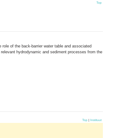
Top
role of the back-barrier water table and associated
all relevant hydrodynamic and sediment processes from the
Top
|
Instituut