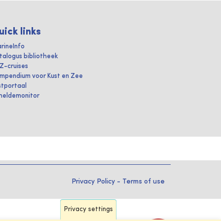
uick links
rineInfo
talogus bibliotheek
IZ-cruises
mpendium voor Kust en Zee
stportaal
heldemonitor
Privacy Policy
-
Terms of use
Privacy settings