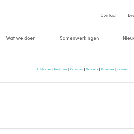
Service
Contact
Ev
navigatio
Wat we doen
Samenwerkingen
Nieu
n
Publicaties
|
Instituten
|
Personen
|
Datasets
|
Projecten
|
Kaarten