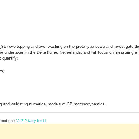
B) overtopping and over-washing on the proto-type scale and investigate the 
 be undertaken in the Delta flume, Netherlands, and will focus on measuring 
o quantify:
es;
ing and validating numerical models of GB morphodynamics.
t onder het
VLIZ Privacy beleid