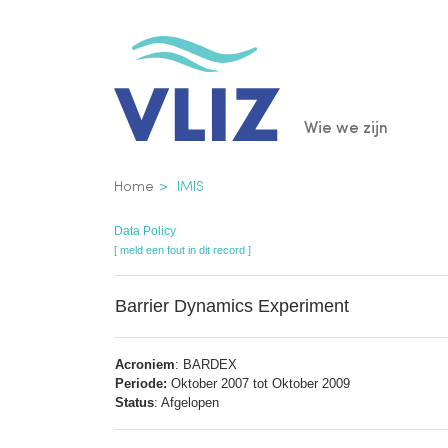
Overslaan
en
naar
de
Main
Wie we zijn
inhoud
gaan
navigatio
Kruimelpad
Home
IMIS
Data Policy
[ meld een fout in dit record ]
Barrier Dynamics Experiment
Acroniem
: BARDEX
Periode:
Oktober 2007 tot Oktober 2009
Status
: Afgelopen