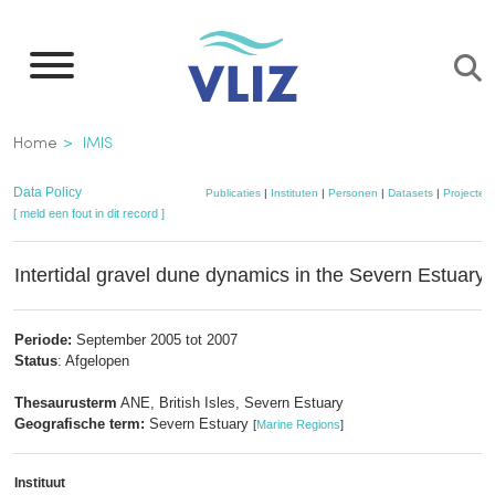
Overslaan
en
naar
de
Kruimelpad
Home
IMIS
inhoud
gaan
Data Policy
Publicaties
|
Instituten
|
Personen
|
Datasets
|
Projecten
[ meld een fout in dit record ]
Intertidal gravel dune dynamics in the Severn Estuary
Periode:
September 2005 tot 2007
Status
: Afgelopen
Thesaurusterm
ANE, British Isles, Severn Estuary
Geografische term:
Severn Estuary
[
Marine Regions
]
Instituut