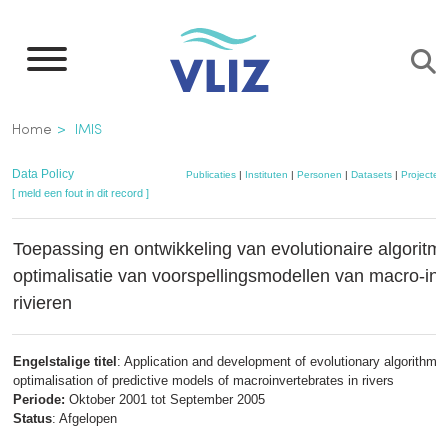
Overslaan
en
naar
de
Kruimelpad
Home
IMIS
inhoud
gaan
Data Policy
Publicaties
|
Instituten
|
Personen
|
Datasets
|
Projecten
[ meld een fout in dit record ]
Toepassing en ontwikkeling van evolutionaire algoritm
optimalisatie van voorspellingsmodellen van macro-inv
rivieren
Engelstalige titel
: Application and development of evolutionary algorithms 
optimalisation of predictive models of macroinvertebrates in rivers
Periode:
Oktober 2001 tot September 2005
Status
: Afgelopen