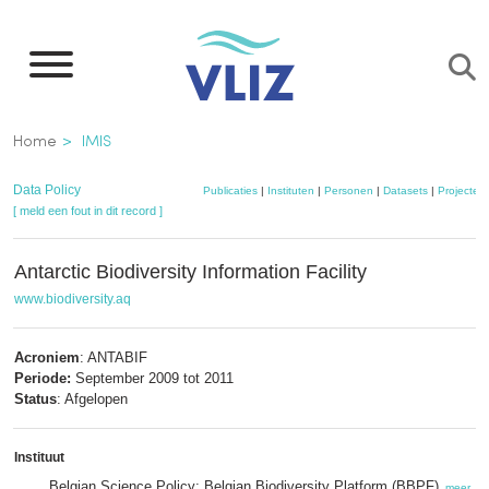
Overslaan
en
naar
de
Kruimelpad
Home
IMIS
inhoud
gaan
Data Policy
Publicaties
|
Instituten
|
Personen
|
Datasets
|
Projecten
[ meld een fout in dit record ]
Antarctic Biodiversity Information Facility
www.biodiversity.aq
Acroniem
: ANTABIF
Periode:
September 2009 tot 2011
Status
: Afgelopen
Instituut
Belgian Science Policy; Belgian Biodiversity Platform (BBPF)
,
meer
, fi