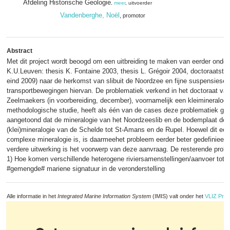
Afdeling Historische Geologie
,
meer
, uitvoerder
Vandenberghe, Noël
, promotor
Abstract
Met dit project wordt beoogd om een uitbreiding te maken van eerder onde
K.U.Leuven: thesis K. Fontaine 2003, thesis L. Grégoir 2004, doctoraatst
eind 2009) naar de herkomst van slibuit de Noordzee en fijne suspensiese
transportbewegingen hiervan. De problematiek verkend in het doctoraat va
Zeelmaekers (in voorbereiding, december), voornamelijk een kleimineralogi
methodologische studie, heeft als één van de cases deze problematiek ge
aangetoond dat de mineralogie van het Noordzeeslib en de bodemplaat dez
(klei)mineralogie van de Schelde tot St-Amans en de Rupel. Hoewel dit een 
complexe mineralogie is, is daarmeehet probleem eerder beter gedefinieerd
verdere uitwerking is het voorwerp van deze aanvraag. De resterende prob
1) Hoe komen verschillende heterogene riviersamenstellingen/aanvoer tot
#gemengde# mariene signatuur in de veronderstelling
Alle informatie in het
Integrated Marine Information System
(IMIS) valt onder het
VLIZ Priv