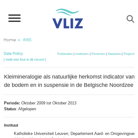
Overslaan
en
naar
de
Kruimelpad
Home
IMIS
inhoud
gaan
Data Policy
Publicaties
|
Instituten
|
Personen
|
Datasets
|
Projecten
[ meld een fout in dit record ]
Kleimineralogie als natuurlijke herkomst indicator van 
de bodem en in suspensie in de Belgische Noordzee
Periode:
Oktober 2009 tot Oktober 2013
Status
: Afgelopen
Instituut
Katholieke Universiteit Leuven; Departement Aard- en Omgevingswe