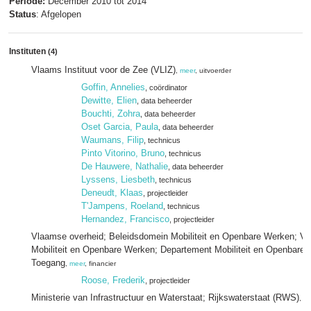
Periode:
December 2010 tot 2014
Status
: Afgelopen
Instituten
(4)
Vlaams Instituut voor de Zee (VLIZ)
,
meer
, uitvoerder
Goffin, Annelies
, coördinator
Dewitte, Elien
, data beheerder
Bouchti, Zohra
, data beheerder
Oset Garcia, Paula
, data beheerder
Waumans, Filip
, technicus
Pinto Vitorino, Bruno
, technicus
De Hauwere, Nathalie
, data beheerder
Lyssens, Liesbeth
, technicus
Deneudt, Klaas
, projectleider
T'Jampens, Roeland
, technicus
Hernandez, Francisco
, projectleider
Vlaamse overheid; Beleidsdomein Mobiliteit en Openbare Werken; Vl
Mobiliteit en Openbare Werken; Departement Mobiliteit en Openbare 
Toegang
,
meer
, financier
Roose, Frederik
, projectleider
Ministerie van Infrastructuur en Waterstaat; Rijkswaterstaat (RWS)
,
me