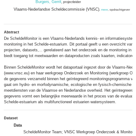
Burgers, Gerrit
, projectleider
Vlaams-Nederlandse Scheldecommissie (VNSC)
,
meer
, opdrachtgever
Abstract
De ScheldeMonitor is een Vlaams-Nederlands kennis- en informatiesystee
monitoring in het Schelde-estuarium. Dit portaal geeft u een overzicht van pu
projecten, datasets,... gerelateerd aan het onderzoek en de monitoring in 
biedt toegang tot meetwaarden en dataproducten zoals kaarten, indicatoren
Binnen ScheldeMonitor wordt het dataportaal ingezet door de Vlaams-Ne
(www.vnsc.eu) en haar werkgroep Onderzoek en Monitoring (werkgroep O&M
de gegevens verzameld binnen het geïntegreerd monitoringsprogramma van
gaat om hydro- en morfodynamische, ecologische en fysisch-chemische g
meetdiensten van de Vlaamse en Nederlandse overheid. Het geïntegreerd
gegevens vormt een belangrijke meerwaarde in het proces van de evaluatie
Schelde-estuarium als multifunctioneel estuarien watersysteem.
Dataset
Data
ScheldeMonitor Team; VNSC Werkgroep Onderzoek & Monitoring