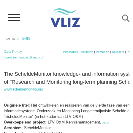
Overslaan
en
naar
de
Kruimelpad
Home
IMIS
inhoud
gaan
Data Policy
Publicaties
|
Instituten
|
Personen
|
Datasets
|
Proj
[ meld een fout in dit record ]
The ScheldeMonitor knowledge- and information syste
of "Research and Monitoring long-term planning Scheld
www.scheldemonitor.org
Originele titel
: Het ontwikkelen en realiseren van de vierde fase van een
informatiesysteem Onderzoek en Monitoring Langetermijnvisie Schelde-es
"ScheldeMonitor" (in het kader van LTV O&M)
Overkoepelend project
: LTV O&M Kennismanagement,
meer
Acroniem
: ScheldeMonitor