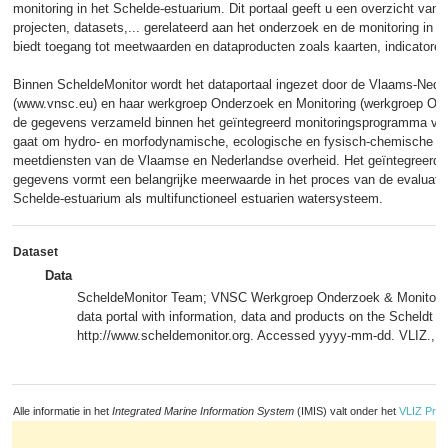
monitoring in het Schelde-estuarium. Dit portaal geeft u een overzicht van pu
projecten, datasets,... gerelateerd aan het onderzoek en de monitoring in 
biedt toegang tot meetwaarden en dataproducten zoals kaarten, indicatoren
Binnen ScheldeMonitor wordt het dataportaal ingezet door de Vlaams-Ne
(www.vnsc.eu) en haar werkgroep Onderzoek en Monitoring (werkgroep O&M
de gegevens verzameld binnen het geïntegreerd monitoringsprogramma van
gaat om hydro- en morfodynamische, ecologische en fysisch-chemische g
meetdiensten van de Vlaamse en Nederlandse overheid. Het geïntegreerd
gegevens vormt een belangrijke meerwaarde in het proces van de evaluatie
Schelde-estuarium als multifunctioneel estuarien watersysteem.
Dataset
Data
ScheldeMonitor Team; VNSC Werkgroep Onderzoek & Monitoring
data portal with information, data and products on the Scheldt E
http://www.scheldemonitor.org. Accessed yyyy-mm-dd. VLIZ.,
m
Alle informatie in het
Integrated Marine Information System
(IMIS) valt onder het
VLIZ Priv