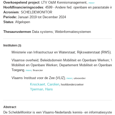
Overkoepelend project
: LTV O&M Kennismanagement,
meer
Hoofdfinancieringscodes
: 4599 - Andere fed. openbare en parastatale inst
Acroniem
: SCHELDEMONITOR
Periode:
Januari 2019 tot December 2024
Status
: Afgelopen
Thesaurustermen
Data systems; Webinformatiesystemen
Instituten
(3)
Ministerie van Infrastructuur en Waterstaat; Rijkswaterstaat (RWS)
,
me
Vlaamse overheid; Beleidsdomein Mobiliteit en Openbare Werken; Vl
Mobiliteit en Openbare Werken; Departement Mobiliteit en Openbare 
Toegang
,
meer
, financier
Vlaams Instituut voor de Zee (VLIZ)
,
meer
, uitvoerder
Knockaert, Carolien
, hoofdonderzoeker
Yperman, Hans
Abstract
De ScheldeMonitor is een Vlaams-Nederlands kennis- en informatiesystee