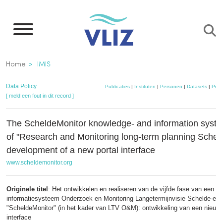
Overslaan
en
naar
de
Kruimelpad
Home
IMIS
inhoud
gaan
Data Policy
Publicaties
|
Instituten
|
Personen
|
Datasets
|
Proj
[ meld een fout in dit record ]
The ScheldeMonitor knowledge- and information syste
of "Research and Monitoring long-term planning Scheld
development of a new portal interface
www.scheldemonitor.org
Originele titel
: Het ontwikkelen en realiseren van de vijfde fase van een
informatiesysteem Onderzoek en Monitoring Langetermijnvisie Schelde-es
"ScheldeMonitor" (in het kader van LTV O&M): ontwikkeling van een nieuwe
interface