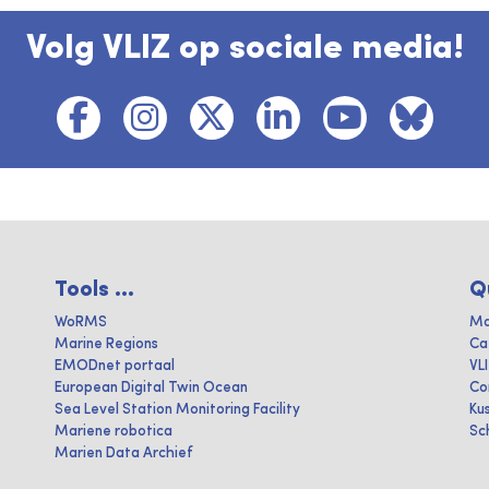
Volg VLIZ op sociale media!
Tools ...
Q
WoRMS
Ma
Marine Regions
Ca
EMODnet portaal
VL
European Digital Twin Ocean
Co
Sea Level Station Monitoring Facility
Ku
Mariene robotica
Sc
Marien Data Archief