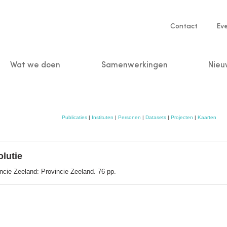
Service
Contact
Ev
navigatio
Wat we doen
Samenwerkingen
Nieu
n
Publicaties
|
Instituten
|
Personen
|
Datasets
|
Projecten
|
Kaarten
olutie
incie Zeeland: Provincie Zeeland. 76 pp.