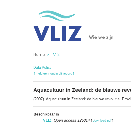
Overslaan
en
naar
de
Main
Wie we zijn
inhoud
gaan
navigatio
Kruimelpad
Home
IMIS
Data Policy
[ meld een fout in dit record ]
Aquacultuur in Zeeland: de blauwe rev
(2007). Aquacultuur in Zeeland: de blauwe revolutie. Prov
Beschikbaar in
VLIZ
:
Open access 125814
[
download pdf
]