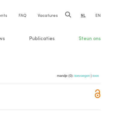
ents
FAQ
Vacatures
NL
EN
n
ws
Publicaties
Steun ons
mandje (0):
toevoegen
|
toon