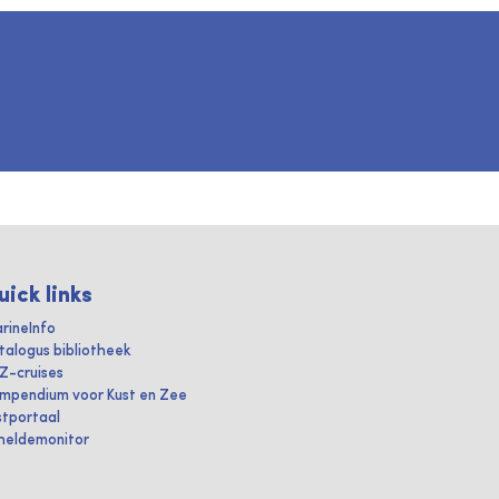
uick links
rineInfo
talogus bibliotheek
IZ-cruises
mpendium voor Kust en Zee
stportaal
heldemonitor