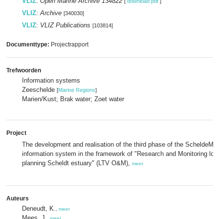
VLIZ
:
Open Marine Archive 134822
[
download pdf
]
VLIZ
:
Archive
[340030]
VLIZ
:
VLIZ Publications
[103814]
Documenttype:
Projectrapport
Trefwoorden
Information systems
Zeeschelde
[
Marine Regions
]
Marien/Kust; Brak water; Zoet water
Project
The development and realisation of the third phase of the ScheldeMon
information system in the framework of "Research and Monitoring lon
planning Scheldt estuary" (LTV O&M),
meer
Auteurs
Deneudt, K.
,
meer
Mees, J.
,
meer