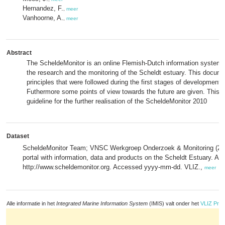
Hernandez, F.
,
meer
Vanhoorne, A.
,
meer
Abstract
The ScheldeMonitor is an online Flemish-Dutch information system t
the research and the monitoring of the Scheldt estuary. This docum
principles that were followed during the first stages of development 
Futhermore some points of view towards the future are given. This 
guideline for the further realisation of the ScheldeMonitor 2010
Dataset
ScheldeMonitor Team; VNSC Werkgroep Onderzoek & Monitoring (201
portal with information, data and products on the Scheldt Estuary. Ava
http://www.scheldemonitor.org. Accessed yyyy-mm-dd. VLIZ.,
meer
Alle informatie in het
Integrated Marine Information System
(IMIS) valt onder het
VLIZ Priv