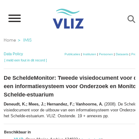
Overslaan
en
naar
de
Kruimelpad
Home
IMIS
inhoud
gaan
Data Policy
Publicaties
|
Instituten
|
Personen
|
Datasets
|
Proje
[ meld een fout in dit record ]
De ScheldeMonitor: Tweede visiedocument voor d
een informatiesysteem voor Onderzoek en Monitor
Schelde-estuarium
Deneudt, K.; Mees, J.; Hernandez, F.; Vanhoorne, A.
(2008). De Schelde
visiedocument voor de uitbouw van een informatiesysteem voor Onderzoek
het Schelde-estuarium. VLIZ: Oostende. 19 + annexes pp.
Beschikbaar in