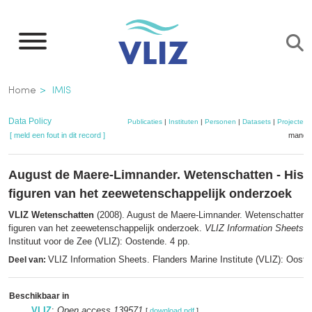
Overslaan
en
naar
de
Kruimelpad
Home
IMIS
inhoud
gaan
Data Policy
Publicaties
|
Instituten
|
Personen
|
Datasets
|
Projecten
[ meld een fout in dit record ]
mandje
August de Maere-Limnander. Wetenschatten - Hist
figuren van het zeewetenschappelijk onderzoek
VLIZ Wetenschatten
(2008). August de Maere-Limnander. Wetenschatten -
figuren van het zeewetenschappelijk onderzoek.
VLIZ Information Sheets
,
Instituut voor de Zee (VLIZ): Oostende. 4 pp.
VLIZ Information Sheets. Flanders Marine Institute (VLIZ): Oost
Deel van:
Beschikbaar in
VLIZ
:
Open access 139571
[
download pdf
]