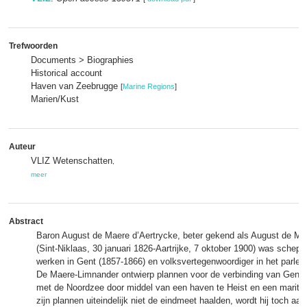
Trefwoorden
Documents > Biographies
Historical account
Haven van Zeebrugge
[
Marine Regions
]
Marien/Kust
Auteur
VLIZ Wetenschatten
,
meer
Abstract
Baron August de Maere d’Aertrycke, beter gekend als August de M
(Sint-Niklaas, 30 januari 1826-Aartrijke, 7 oktober 1900) was schep
werken in Gent (1857-1866) en volksvertegenwoordiger in het parlem
De Maere-Limnander ontwierp plannen voor de verbinding van Gent (
met de Noordzee door middel van een haven te Heist en een mariti
zijn plannen uiteindelijk niet de eindmeet haalden, wordt hij toch aa