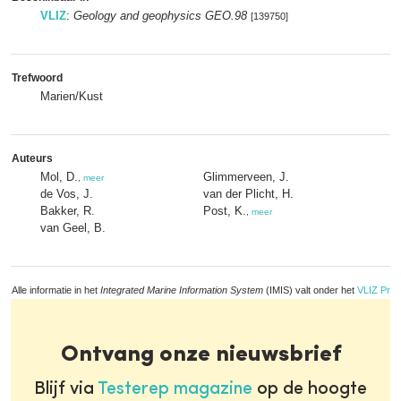
VLIZ
:
Geology and geophysics GEO.98
[139750]
Trefwoord
Marien/Kust
Auteurs
Mol, D.
Glimmerveen, J.
,
meer
de Vos, J.
van der Plicht, H.
Bakker, R.
Post, K.
,
meer
van Geel, B.
Alle informatie in het
Integrated Marine Information System
(IMIS) valt onder het
VLIZ Priv
Ontvang onze nieuwsbrief
Blijf via
Testerep magazine
op de hoogte