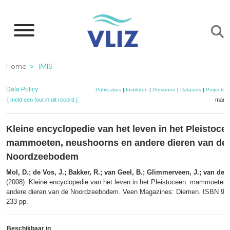
Overslaan
en
naar
de
Kruimelpad
Home
IMIS
inhoud
gaan
Data Policy
Publicaties
|
Instituten
|
Personen
|
Datasets
|
Projecten
[ meld een fout in dit record ]
mandj
Kleine encyclopedie van het leven in het Pleistoce
mammoeten, neushoorns en andere dieren van de
Noordzeebodem
Mol, D.; de Vos, J.; Bakker, R.; van Geel, B.; Glimmerveen, J.; van der P
(2008). Kleine encyclopedie van het leven in het Pleistoceen: mammoeten
andere dieren van de Noordzeebodem. Veen Magazines: Diemen. ISBN 978
233 pp.
Beschikbaar in