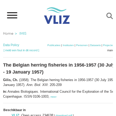
Overslaan
en
naar
de
Kruimelpad
Home
IMIS
inhoud
gaan
Data Policy
Publicaties
|
Instituten
|
Personen
|
Datasets
|
Projecten
[ meld een fout in dit record ]
mandje
The Belgian herring fisheries in 1956-1957 (30 July
- 19 January 1957)
Gilis, Ch.
(1958). The Belgian herring fisheries in 1956-1957 (30 July 1956 
January 1957).
Ann. Biol. XIII
: 205-209
Annales Biologiques. International Council for the Exploration of the Se
In:
Copenhague. ISSN 0106-1003,
meer
Beschikbaar in
VLIZ
:
Open access 234638
[
download pdf
]