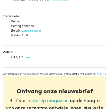
Trefwoorden
Belgium
Herring fisheries
België
[
Marine Regions
]
Marien/Kust
Auteur
Gilis, Ch.
,
meer
Alle informatie in het
Integrated Marine Information System
(IMIS) valt onder het
VLIZ Priv
Ontvang onze nieuwsbrief
Blijf via
Testerep magazine
op de hoogte
van onze recentste ontwikkelingen, nieuwste