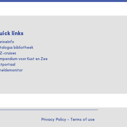
uick links
rineInfo
talogus bibliotheek
IZ-cruises
mpendium voor Kust en Zee
stportaal
heldemonitor
Privacy Policy
-
Terms of use