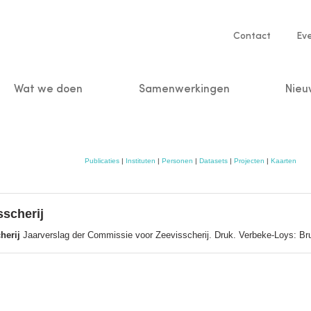
Service
Contact
Ev
navigatio
Wat we doen
Samenwerkingen
Nieu
n
Publicaties
|
Instituten
|
Personen
|
Datasets
|
Projecten
|
Kaarten
scherij
herij
Jaarverslag der Commissie voor Zeevisscherij. Druk. Verbeke-Loys: Br