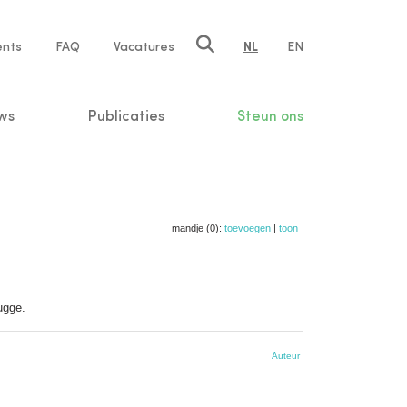
ents
FAQ
Vacatures
NL
EN
n
ws
Publicaties
Steun ons
mandje (0):
toevoegen
|
toon
ugge.
Auteur