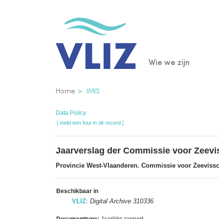
Overslaan
en
naar
de
Main
Wie we zijn
inhoud
gaan
navigatio
Kruimelpad
Home
IMIS
Data Policy
[ meld een fout in dit record ]
Jaarverslag der Commissie voor Zeevis
Provincie West-Vlaanderen. Commissie voor Zeevissc
Beschikbaar in
VLIZ
:
Digital Archive 310336
Documenttype:
Jaarlijks rapport