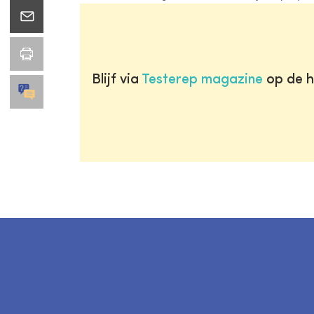
Blijf via
Testerep magazine
op de h