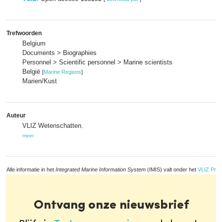
Trefwoorden
Belgium
Documents > Biographies
Personnel > Scientific personnel > Marine scientists
België
[
Marine Regions
]
Marien/Kust
Auteur
VLIZ Wetenschatten
,
meer
Alle informatie in het
Integrated Marine Information System
(IMIS) valt onder het
VLIZ Priv
Ontvang onze nieuwsbrief