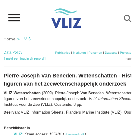
Overslaan
en
naar
de
Kruimelpad
Home
IMIS
inhoud
gaan
Data Policy
Publicaties
|
Instituten
|
Personen
|
Datasets
|
Projecten
[ meld een fout in dit record ]
mandje
Pierre-Joseph Van Beneden. Wetenschatten - Histo
figuren van het zeewetenschappelijk onderzoek
VLIZ Wetenschatten
(2009). Pierre-Joseph Van Beneden. Wetenschatten -
figuren van het zeewetenschappelijk onderzoek.
VLIZ Information Sheets
,
Instituut voor de Zee (VLIZ): Oostende. 8 pp.
VLIZ Information Sheets. Flanders Marine Institute (VLIZ): Oost
Deel van:
Beschikbaar in
VLIZ
:
Open access 155181
[
download pdf
]