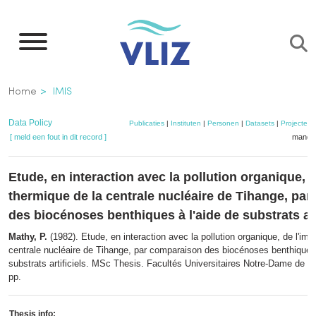
Overslaan
en
naar
de
Kruimelpad
Home
IMIS
inhoud
gaan
Data Policy
Publicaties
|
Instituten
|
Personen
|
Datasets
|
Projecten
[ meld een fout in dit record ]
mandje
Etude, en interaction avec la pollution organique, d
thermique de la centrale nucléaire de Tihange, pa
des biocénoses benthiques à l'aide de substrats art
Mathy, P.
(1982). Etude, en interaction avec la pollution organique, de l'imp
centrale nucléaire de Tihange, par comparaison des biocénoses benthiques 
substrats artificiels. MSc Thesis. Facultés Universitaires Notre-Dame de l
pp.
Thesis info: