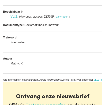
Beschikbaar in
VLIZ
:
Non-open access 223869
[
aanvragen
]
Documenttype:
Doctoraat/Thesis/Eindwerk
Trefwoord
Zoet water
Auteur
Mathy, P.
Alle informatie in het
Integrated Marine Information System
(IMIS) valt onder het
VLIZ Priv
Ontvang onze nieuwsbrief