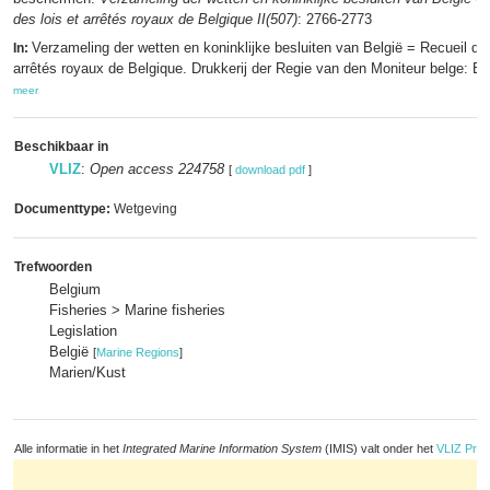
des lois et arrêtés royaux de Belgique II(507)
: 2766-2773
Verzameling der wetten en koninklijke besluiten van België = Recueil des
In:
arrêtés royaux de Belgique. Drukkerij der Regie van den Moniteur belge: Br
meer
Beschikbaar in
VLIZ
:
Open access 224758
[
download pdf
]
Documenttype:
Wetgeving
Trefwoorden
Belgium
Fisheries > Marine fisheries
Legislation
België
[
Marine Regions
]
Marien/Kust
Alle informatie in het
Integrated Marine Information System
(IMIS) valt onder het
VLIZ Priv