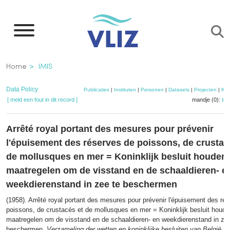
Overslaan
en
naar
de
Kruimelpad
Home
IMIS
inhoud
gaan
Data Policy
Publicaties
|
Instituten
|
Personen
|
Datasets
|
Projecten
|
Kaa
[ meld een fout in dit record ]
mandje (0):
to
Arrêté royal portant des mesures pour prévenir
l'épuisement des réserves de poissons, de crustac
de mollusques en mer = Koninklijk besluit houden
maatregelen om de visstand en de schaaldieren- e
weekdierenstand in zee te beschermen
(1958). Arrêté royal portant des mesures pour prévenir l'épuisement des ré
poissons, de crustacés et de mollusques en mer = Koninklijk besluit houd
maatregelen om de visstand en de schaaldieren- en weekdierenstand in zee
beschermen.
Verzameling der wetten en koninklijke besluiten van België =