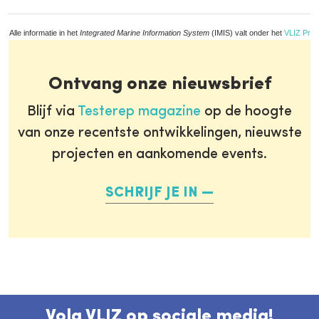
Alle informatie in het
Integrated Marine Information System
(IMIS) valt onder het
VLIZ Priv
Ontvang onze nieuwsbrief
Blijf via
Testerep magazine
op de hoogte
van onze recentste ontwikkelingen, nieuwste
projecten en aankomende events.
SCHRIJF JE IN
Volg VLIZ op sociale media!