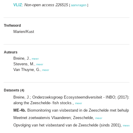
VLIZ
:
Non-open access 226515
[
aanvragen
]
Trefwoord
Marien/Kust
Auteurs
Breine, J.
,
meer
Stevens, M.
,
meer
Van Thuyne, G.
,
meer
Datasets
(4)
Breine, J.; Onderzoeksgroep Ecosysteemdiversiteit - INBO; (2017): M
along the Zeeschelde- fish stocks.,
meer
ME-4b.
Biomonitoring van visbestand in de Zeeschelde met behulp va
Meetnet zoetwatervis Vlaanderen; Zeeschelde,
meer
Opvolging van het visbestand van de Zeeschelde (sinds 2001),
meer