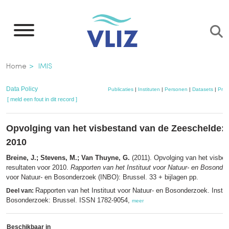
Overslaan
en
naar
de
Kruimelpad
Home
IMIS
inhoud
gaan
Data Policy
Publicaties
|
Instituten
|
Personen
|
Datasets
|
Proj
[ meld een fout in dit record ]
Opvolging van het visbestand van de Zeeschelde: 
2010
Breine, J.; Stevens, M.; Van Thuyne, G.
(2011). Opvolging van het visbe
resultaten voor 2010.
Rapporten van het Instituut voor Natuur- en Bosonde
voor Natuur- en Bosonderzoek (INBO): Brussel. 33 + bijlagen pp.
Rapporten van het Instituut voor Natuur- en Bosonderzoek. Instit
Deel van:
Bosonderzoek: Brussel. ISSN 1782-9054,
meer
Beschikbaar in