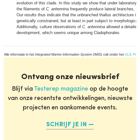
evolution of this clade. In this study we show that under laboratory c
the filaments of
C. antennina
frequently produce lateral branches, si
Our results thus indicate that the unbranched thallus architecture is 
genetically constrained, but at least in part subject to morphological 
Additionally, culture observations of
C. antennina
allowed a detailed 
development, which seems unique among Cladophorales.
Alle informatie in het
Integrated Marine Information System
(IMIS) valt onder het
VLIZ Priv
Ontvang onze nieuwsbrief
Blijf via
Testerep magazine
op de hoogte
van onze recentste ontwikkelingen, nieuwste
projecten en aankomende events.
SCHRIJF JE IN