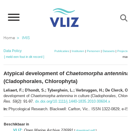
Overslaan
en
naar
de
Kruimelpad
Home
IMIS
inhoud
gaan
Data Policy
Publicaties
|
Instituten
|
Personen
|
Datasets
|
Projecten
[ meld een fout in dit record ]
mandj
Atypical development of
Chaetomorpha antennina
(Cladophorales, Chlorophyta)
Leliaert, F.; D'hondt, S.; Tyberghein, L.; Verbruggen, H.; De Clerck, O.
(
development of
Chaetomorpha antennina
in culture (Cladophorales, Chloro
Res. 59(2)
: 91-97.
dx.doi.org/10.1111/j.1440-1835.2010.00604.x
Phycological Research. Blackwell: Carlton, Vic.. ISSN 1322-0829; e-I
In:
Beschikbaar in
VLIZ
:
Open Marine Archive 226991
[
download pdf
]