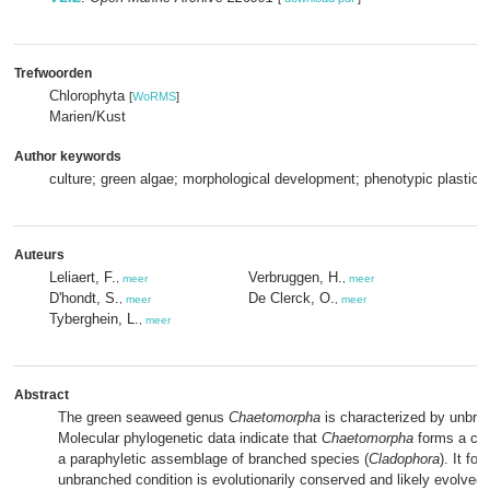
Trefwoorden
Chlorophyta
[
WoRMS
]
Marien/Kust
Author keywords
culture; green algae; morphological development; phenotypic plasticit
Auteurs
Leliaert, F.
Verbruggen, H.
,
meer
,
meer
D'hondt, S.
De Clerck, O.
,
meer
,
meer
Tyberghein, L.
,
meer
Abstract
The green seaweed genus
Chaetomorpha
is characterized by unbra
Molecular phylogenetic data indicate that
Chaetomorpha
forms a clad
a paraphyletic assemblage of branched species (
Cladophora
). It fol
unbranched condition is evolutionarily conserved and likely evolved e