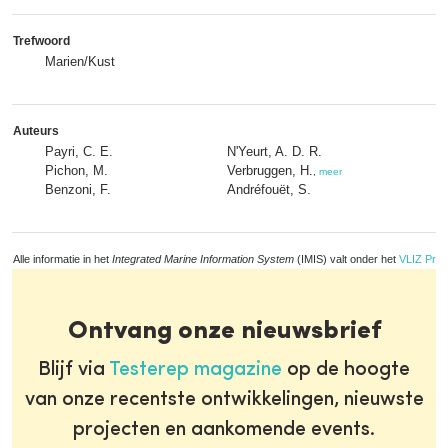
Trefwoord
Marien/Kust
Auteurs
Payri, C. E.
N'Yeurt, A. D. R.
Pichon, M.
Verbruggen, H.
,
meer
Benzoni, F.
Andréfouët, S.
Alle informatie in het
Integrated Marine Information System
(IMIS) valt onder het
VLIZ Priv
Ontvang onze nieuwsbrief
Blijf via
Testerep magazine
op de hoogte
van onze recentste ontwikkelingen, nieuwste
projecten en aankomende events.