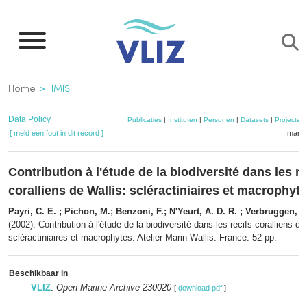
Overslaan
en
naar
de
Kruimelpad
Home
IMIS
inhoud
gaan
Data Policy
Publicaties
|
Instituten
|
Personen
|
Datasets
|
Projecten
[ meld een fout in dit record ]
mandj
Contribution à l'étude de la biodiversité dans les re
coralliens de Wallis: scléractiniaires et macrophyt
Payri, C. E. ; Pichon, M.; Benzoni, F.; N'Yeurt, A. D. R. ; Verbruggen, H
(2002). Contribution à l'étude de la biodiversité dans les recifs coralliens de
scléractiniaires et macrophytes. Atelier Marin Wallis: France. 52 pp.
Beschikbaar in
VLIZ
:
Open Marine Archive 230020
[
download pdf
]