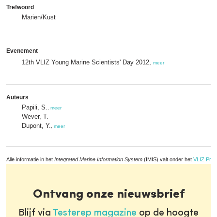
Trefwoord
Marien/Kust
Evenement
12th VLIZ Young Marine Scientists' Day 2012,
meer
Auteurs
Papili, S.
,
meer
Wever, T.
Dupont, Y.
,
meer
Alle informatie in het
Integrated Marine Information System
(IMIS) valt onder het
VLIZ Priv
Ontvang onze nieuwsbrief
Blijf via
Testerep magazine
op de hoogte