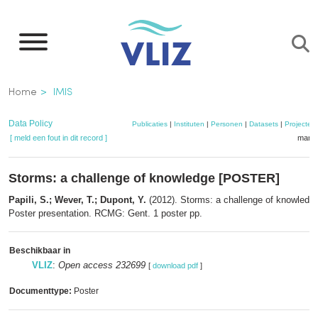
Overslaan
en
naar
de
Kruimelpad
Home
IMIS
inhoud
gaan
Data Policy
Publicaties
|
Instituten
|
Personen
|
Datasets
|
Projecten
[ meld een fout in dit record ]
mandj
Storms: a challenge of knowledge [POSTER]
Papili, S.; Wever, T.; Dupont, Y.
(2012). Storms: a challenge of knowled
Poster presentation. RCMG: Gent. 1 poster pp.
Beschikbaar in
VLIZ
:
Open access 232699
[
download pdf
]
Documenttype:
Poster