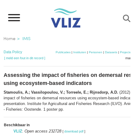
Overslaan
en
naar
de
Kruimelpad
Home
IMIS
inhoud
gaan
Data Policy
Publicaties
|
Instituten
|
Personen
|
Datasets
|
Projecten
[ meld een fout in dit record ]
mandj
Assessing the impact of fisheries on demersal res
using ecosystem-based indicators
Stamoulis, A.; Vassilopoulou, V.; Torreele, E.; Rijnsdorp, A.D.
(2012). 
impact of fisheries on demersal resources using ecosystem-based indicato
presentation. Institute for Agricultural and Fisheries Research (ILVO). Anim
- Fisheries: Oostende. 1 poster pp.
Beschikbaar in
VLIZ
:
Open access 232728
[
download pdf
]