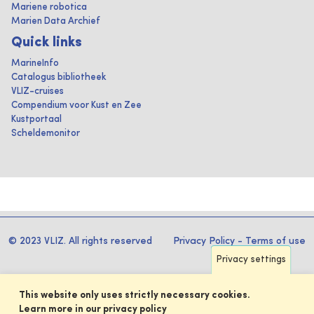
Mariene robotica
Marien Data Archief
Quick links
MarineInfo
Catalogus bibliotheek
VLIZ-cruises
Compendium voor Kust en Zee
Kustportaal
Scheldemonitor
© 2023 VLIZ. All rights reserved
Privacy Policy
-
Terms of use
Privacy settings
This website only uses strictly necessary cookies.
Learn more in our privacy policy