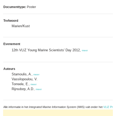
Documenttype:
Poster
Trefwoord
Marien/Kust
Evenement
12th VLIZ Young Marine Scientists' Day 2012,
meer
Auteurs
Stamoulis, A.
,
meer
Vassilopoulou, V.
Torreele, E.
,
meer
Rijnsdorp, A.D.
,
meer
Alle informatie in het
Integrated Marine Information System
(IMIS) valt onder het
VLIZ Priv