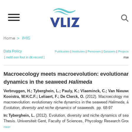
Overslaan
en
naar
de
Kruimelpad
Home
IMIS
inhoud
gaan
Data Policy
Publicaties
|
Instituten
|
Personen
|
Datasets
|
Projecten
[ meld een fout in dit record ]
mandj
Macroecology meets macroevolution: evolutionary
dynamics in the seaweed
Halimeda
Verbruggen, H.; Tyberghein, L.; Pauly, K.; Vlaeminck, C.; Van Nieuwen
Kooistra, W.H.C.F.; Leliaert, F.; De Clerck, O.
(2012). Macroecology mee
macroevolution: evolutionary niche dynamics in the seaweed
Halimeda
,
in
:
Evolution, diversity and niche dynamics of seaweeds.
pp. 68-97
Tyberghein, L.
(2012). Evolution, diversity and niche dynamics of sea
In:
Thesis. Universiteit Gent, Faculty of Sciences, Phycology Research Group
meer