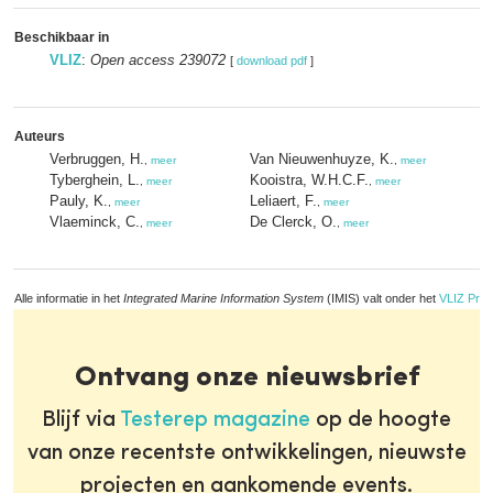
Beschikbaar in
VLIZ
:
Open access 239072
[
download pdf
]
Auteurs
Verbruggen, H.
Van Nieuwenhuyze, K.
,
meer
,
meer
Tyberghein, L.
Kooistra, W.H.C.F.
,
meer
,
meer
Pauly, K.
Leliaert, F.
,
meer
,
meer
Vlaeminck, C.
De Clerck, O.
,
meer
,
meer
Alle informatie in het
Integrated Marine Information System
(IMIS) valt onder het
VLIZ Priv
Ontvang onze nieuwsbrief
Blijf via
Testerep magazine
op de hoogte
van onze recentste ontwikkelingen, nieuwste
projecten en aankomende events.