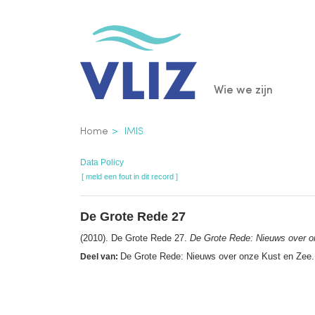
Overslaan
en
naar
de
Main
Wie we zijn
inhoud
gaan
navigatio
Kruimelpad
Home
IMIS
Data Policy
[ meld een fout in dit record ]
De Grote Rede 27
(2010). De Grote Rede 27.
De Grote Rede: Nieuws over o
De Grote Rede: Nieuws over onze Kust en Zee.
Deel van: