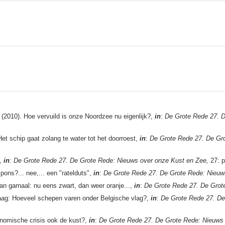
(2010). Hoe vervuild is onze Noordzee nu eigenlijk?,
in
:
De Grote Rede 27. D
et schip gaat zolang te water tot het doorroest,
in
:
De Grote Rede 27. De Gr
!,
in
:
De Grote Rede 27. De Grote Rede: Nieuws over onze Kust en Zee,
27: p
spons?... nee,... een "ratelduts",
in
:
De Grote Rede 27. De Grote Rede: Nieuw
an garnaal: nu eens zwart, dan weer oranje...,
in
:
De Grote Rede 27. De Grot
raag: Hoeveel schepen varen onder Belgische vlag?,
in
:
De Grote Rede 27. De
nomische crisis ook de kust?,
in
:
De Grote Rede 27. De Grote Rede: Nieuws 