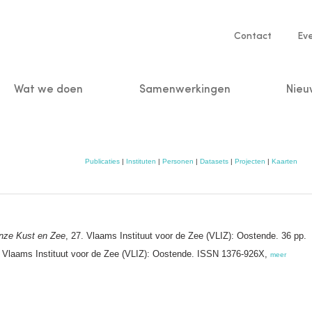
Service
Contact
Ev
navigatio
Wat we doen
Samenwerkingen
Nieu
n
Publicaties
|
Instituten
|
Personen
|
Datasets
|
Projecten
|
Kaarten
nze Kust en Zee
, 27. Vlaams Instituut voor de Zee (VLIZ): Oostende. 36 pp.
 Vlaams Instituut voor de Zee (VLIZ): Oostende. ISSN 1376-926X,
meer