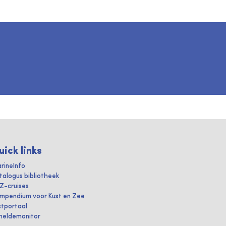
uick links
rineInfo
talogus bibliotheek
IZ-cruises
mpendium voor Kust en Zee
stportaal
heldemonitor