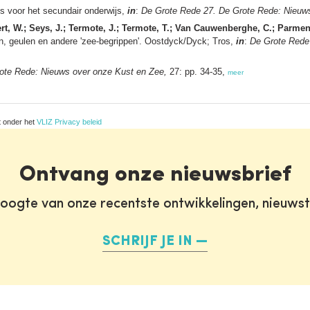
s voor het secundair onderwijs,
in
:
De Grote Rede 27. De Grote Rede: Nieuw
t, W.; Seys, J.; Termote, J.; Termote, T.; Van Cauwenberghe, C.; Parment
, geulen en andere 'zee-begrippen'. Oostdyck/Dyck; Tros,
in
:
De Grote Rede
ote Rede: Nieuws over onze Kust en Zee,
27: pp. 34-35,
meer
t onder het
VLIZ Privacy beleid
Ontvang onze nieuwsbrief
oogte van onze recentste ontwikkelingen, nieuws
SCHRIJF JE IN