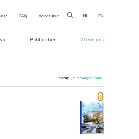
ents
FAQ
Vacatures
NL
EN
n
ws
Publicaties
Steun ons
mandje (0):
toevoegen
|
toon