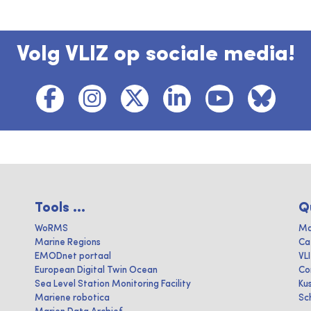
Volg VLIZ op sociale media!
Tools ...
Q
WoRMS
Ma
Marine Regions
Ca
EMODnet portaal
VL
European Digital Twin Ocean
Co
Sea Level Station Monitoring Facility
Ku
Mariene robotica
Sc