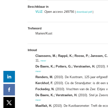
Beschikbaar in
VLIZ
:
Open access 249756
[
download pdf
]
Trefwoord
Marien/Kust
Inhoud
Claessens, M.; Rappé, K.; Roose, P.; Janssen, C.
11,
meer
De Baere, K.; Potters, G.; Verstraelen, H.
(2010). H
meer
Renders, M.
(2010). De Kusttram, 125 jaar erfgoed
Kerckhof, F.
(2010). Cis de Strandjutter: is dit een 
Fockedey, N.
(2010). Vruchten van de Zee: Eitjes v
De Baere, K.; Verstraelen, H.
(2010). Stel je Zeev
meer
Maelfait, H.
(2010). De Kustbarometer: Treft de eco