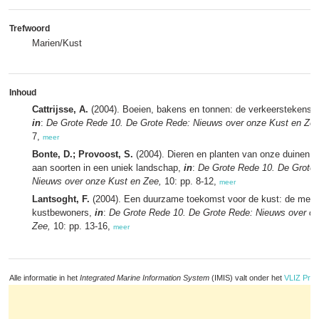
Trefwoord
Marien/Kust
Inhoud
Cattrijsse, A.
(2004). Boeien, bakens en tonnen: de verkeerstekens 
in
:
De Grote Rede 10. De Grote Rede: Nieuws over onze Kust en Zee
7,
meer
Bonte, D.; Provoost, S.
(2004). Dieren en planten van onze duinen: ee
aan soorten in een uniek landschap,
in
:
De Grote Rede 10. De Grote
Nieuws over onze Kust en Zee,
10: pp. 8-12,
meer
Lantsoght, F.
(2004). Een duurzame toekomst voor de kust: de meni
kustbewoners,
in
:
De Grote Rede 10. De Grote Rede: Nieuws over o
Zee,
10: pp. 13-16,
meer
Alle informatie in het
Integrated Marine Information System
(IMIS) valt onder het
VLIZ Priv