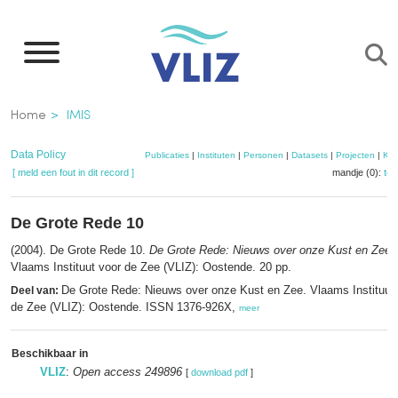
Overslaan
en
naar
de
Kruimelpad
Home
IMIS
inhoud
gaan
Data Policy
Publicaties
|
Instituten
|
Personen
|
Datasets
|
Projecten
|
Kaa
[ meld een fout in dit record ]
mandje (0):
to
De Grote Rede 10
(2004). De Grote Rede 10.
De Grote Rede: Nieuws over onze Kust en Zee
,
Vlaams Instituut voor de Zee (VLIZ): Oostende. 20 pp.
De Grote Rede: Nieuws over onze Kust en Zee. Vlaams Instituut
Deel van:
de Zee (VLIZ): Oostende. ISSN 1376-926X,
meer
Beschikbaar in
VLIZ
:
Open access 249896
[
download pdf
]