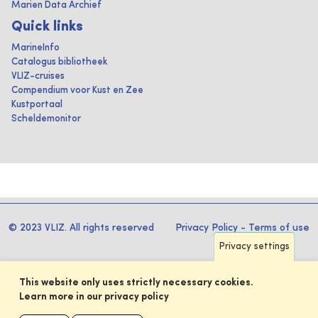
Marien Data Archief
Quick links
MarineInfo
Catalogus bibliotheek
VLIZ-cruises
Compendium voor Kust en Zee
Kustportaal
Scheldemonitor
© 2023 VLIZ. All rights reserved
Privacy Policy
-
Terms of use
Privacy settings
This website only uses strictly necessary cookies.
Learn more in our privacy policy