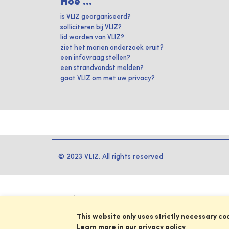
Hoe ...
is VLIZ georganiseerd?
solliciteren bij VLIZ?
lid worden van VLIZ?
ziet het marien onderzoek eruit?
een infovraag stellen?
een strandvondst melden?
gaat VLIZ om met uw privacy?
© 2023 VLIZ. All rights reserved
This website only uses strictly necessary co
Learn more in our privacy policy