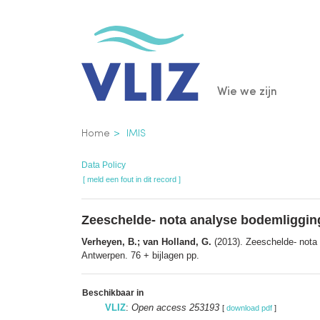
Overslaan
en
naar
de
Main
Wie we zijn
inhoud
gaan
navigatio
Kruimelpad
Home
IMIS
Data Policy
[ meld een fout in dit record ]
Zeeschelde- nota analyse bodemliggin
Verheyen, B.; van Holland, G.
(2013). Zeeschelde- nota
Antwerpen. 76 + bijlagen pp.
Beschikbaar in
VLIZ
:
Open access 253193
[
download pdf
]