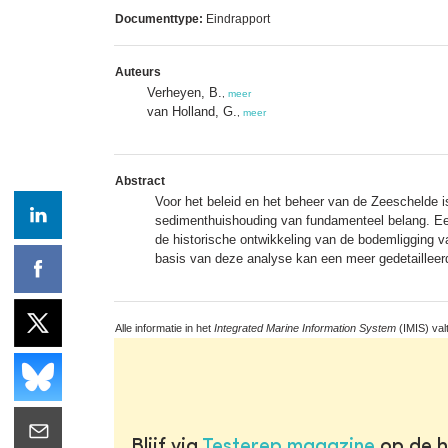
Documenttype:
Eindrapport
Auteurs
Verheyen, B.
,
meer
van Holland, G.
,
meer
Abstract
Voor het beleid en het beheer van de Zeeschelde 
sedimenthuishouding van fundamenteel belang. Een 
de historische ontwikkeling van de bodemligging 
basis van deze analyse kan een meer gedetaillee
Alle informatie in het
Integrated Marine Information System
(IMIS) val
Blijf via
Testerep magazine
op de h