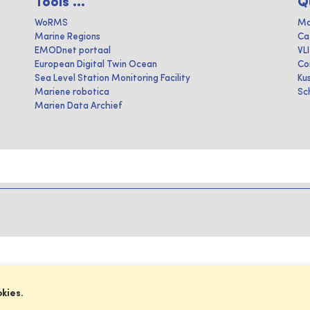
Tools ...
Q
WoRMS
Ma
Marine Regions
Ca
EMODnet portaal
VL
European Digital Twin Ocean
Co
Sea Level Station Monitoring Facility
Ku
Mariene robotica
Sc
Marien Data Archief
okies.