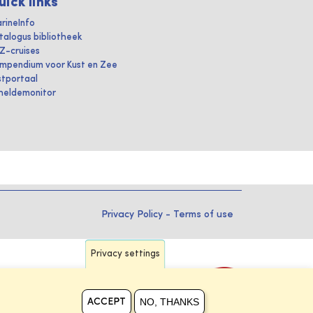
uick links
rineInfo
talogus bibliotheek
IZ-cruises
mpendium voor Kust en Zee
stportaal
heldemonitor
Privacy Policy
-
Terms of use
Privacy settings
NO, THANKS
ACCEPT