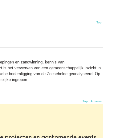
Top
iepingen en zandwinning, kennis van
t is het verwerven van een gemeenschappelijk inzicht in
rische bodemligging van de Zeeschelde geanalyseerd. Op
elijke ingrepen.
Top
|
Auteurs
te projecten en aankomende events.