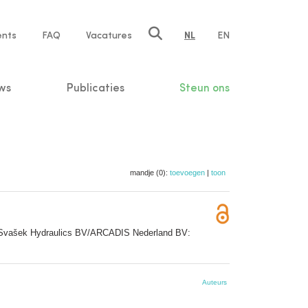
ents
FAQ
Vacatures
NL
EN
n
ws
Publicaties
Steun ons
mandje (0):
toevoegen
|
toon
es/Svašek Hydraulics BV/ARCADIS Nederland BV:
Auteurs