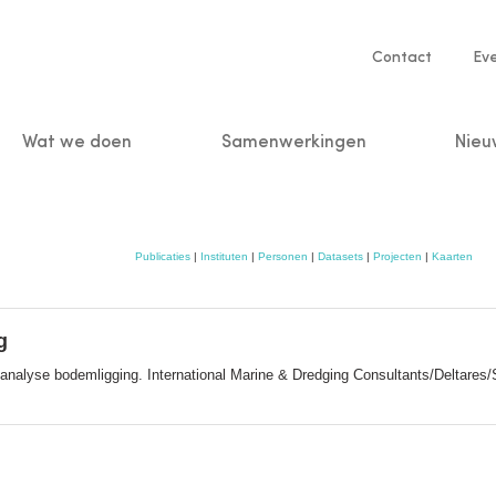
Service
Contact
Ev
navigatio
Wat we doen
Samenwerkingen
Nieu
n
Publicaties
|
Instituten
|
Personen
|
Datasets
|
Projecten
|
Kaarten
g
 analyse bodemligging. International Marine & Dredging Consultants/Deltar