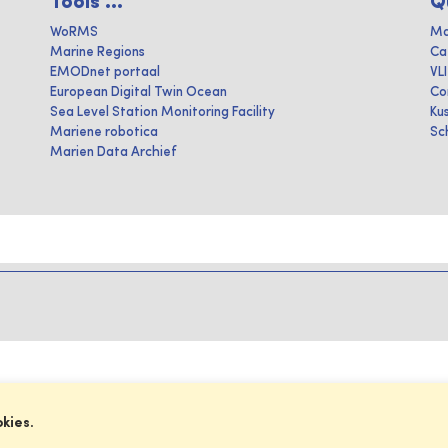
Tools ...
Q
WoRMS
Ma
Marine Regions
Ca
EMODnet portaal
VL
European Digital Twin Ocean
Co
Sea Level Station Monitoring Facility
Ku
Mariene robotica
Sc
Marien Data Archief
okies.