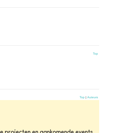
Top
Top
|
Auteurs
te projecten en aankomende events.