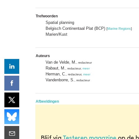
Trefwoorden
Spatial planning
Belgisch Continentaal Plat (BCP)
[
Marine Regions
]
Marien/Kust
Auteurs
Van de Velde, M.
, redacteur
Rabaut, M.
, redacteur,
meer
Herman, C.
, redacteur,
meer
Vandenborre, S.
, redacteur
Afbeeldingen
Blijf via
Testerep magazine
op de h