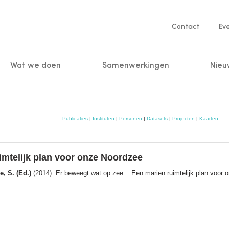
Service
Contact
Ev
navigatio
Wat we doen
Samenwerkingen
Nieu
n
Publicaties
|
Instituten
|
Personen
|
Datasets
|
Projecten
|
Kaarten
imtelijk plan voor onze Noordzee
, S. (Ed.)
(2014). Er beweegt wat op zee... Een marien ruimtelijk plan voor