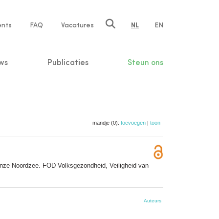
ents
FAQ
Vacatures
NL
EN
n
ws
Publicaties
Steun ons
mandje (0):
toevoegen
|
toon
 onze Noordzee. FOD Volksgezondheid, Veiligheid van
Auteurs