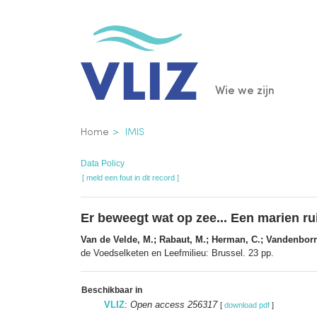
Overslaan
en
naar
de
Main
Wie we zijn
inhoud
gaan
navigatio
Kruimelpad
Home
IMIS
Data Policy
[ meld een fout in dit record ]
Er beweegt wat op zee... Een marien ru
Van de Velde, M.; Rabaut, M.; Herman, C.; Vandenborre
de Voedselketen en Leefmilieu: Brussel. 23 pp.
Beschikbaar in
VLIZ
:
Open access 256317
[
download pdf
]