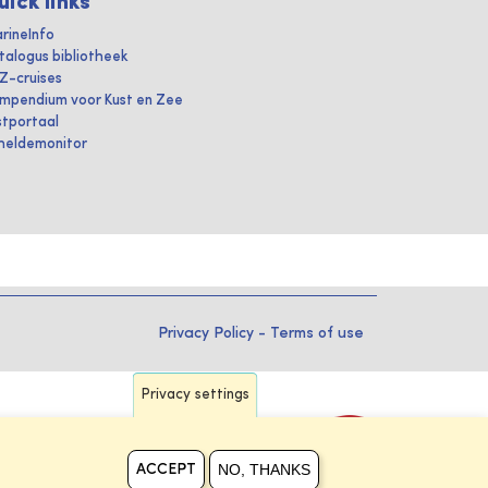
uick links
rineInfo
talogus bibliotheek
IZ-cruises
mpendium voor Kust en Zee
stportaal
heldemonitor
Privacy Policy
-
Terms of use
Privacy settings
NO, THANKS
ACCEPT