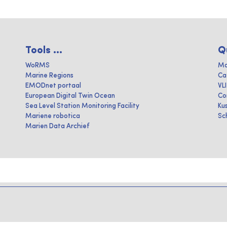
Tools ...
Q
WoRMS
Ma
Marine Regions
Ca
EMODnet portaal
VL
European Digital Twin Ocean
Co
Sea Level Station Monitoring Facility
Ku
Mariene robotica
Sc
Marien Data Archief