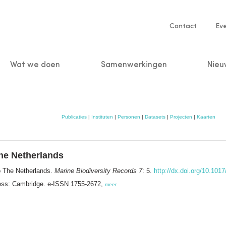
Service
Contact
Ev
navigatio
Wat we doen
Samenwerkingen
Nieu
n
Publicaties
|
Instituten
|
Personen
|
Datasets
|
Projecten
|
Kaarten
he Netherlands
 The Netherlands.
Marine Biodiversity Records 7
: 5.
http://dx.doi.org/10.10
ress: Cambridge. e-ISSN 1755-2672,
meer