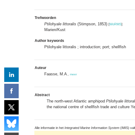
Trefwoorden
Ptilohyale littoralis
(Stimpson, 1853)
[
WoRMS
]
Marien/Kust
Author keywords
Ptilohyale littoralis ; introduction; port; shellfish
Auteur
Faasse, M.A.
,
meer
Abstract
The north-west Atlantic amphipod
Ptilohyale littoral
the national centre of shellfish trade and culture 
Alle informatie in het
Integrated Marine Information System
(IMIS) val