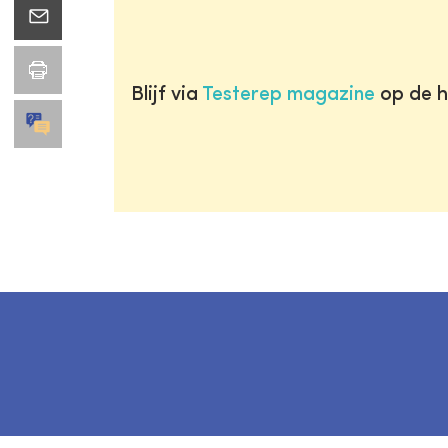
Blijf via
Testerep magazine
op de h