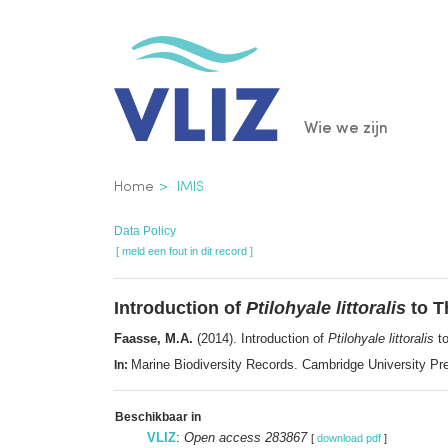
Overslaan
en
naar
de
Main
Wie we zijn
inhoud
gaan
navigatio
Kruimelpad
Home
IMIS
Data Policy
[ meld een fout in dit record ]
Introduction of
Ptilohyale littoralis
to T
Faasse, M.A.
(2014). Introduction of
Ptilohyale littoralis
to
Marine Biodiversity Records. Cambridge University P
In:
Beschikbaar in
VLIZ
:
Open access 283867
[
download pdf
]