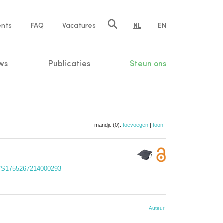
ents
FAQ
Vacatures
NL
EN
n
ws
Publicaties
Steun ons
mandje (0):
toevoegen
|
toon
17/S1755267214000293
Auteur