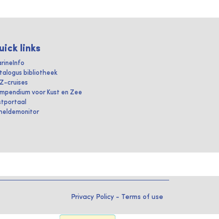
uick links
rineInfo
talogus bibliotheek
IZ-cruises
mpendium voor Kust en Zee
stportaal
heldemonitor
Privacy Policy
-
Terms of use