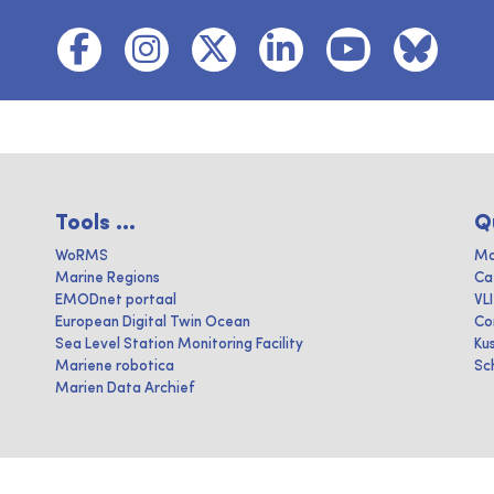
Tools ...
Q
WoRMS
Ma
Marine Regions
Ca
EMODnet portaal
VL
European Digital Twin Ocean
Co
Sea Level Station Monitoring Facility
Ku
Mariene robotica
Sc
Marien Data Archief