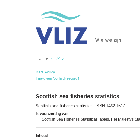
Overslaan
en
naar
de
Main
Wie we zijn
inhoud
gaan
navigatio
Kruimelpad
Home
IMIS
Data Policy
[ meld een fout in dit record ]
Scottish sea fisheries statistics
Scottish sea fisheries statistics. ISSN 1462-1517
Is voortzetting van:
Scottish Sea Fisheries Statistical Tables. Her Majesty's S
Inhoud