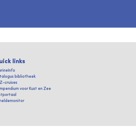
uick links
rineInfo
talogus bibliotheek
IZ-cruises
mpendium voor Kust en Zee
stportaal
heldemonitor