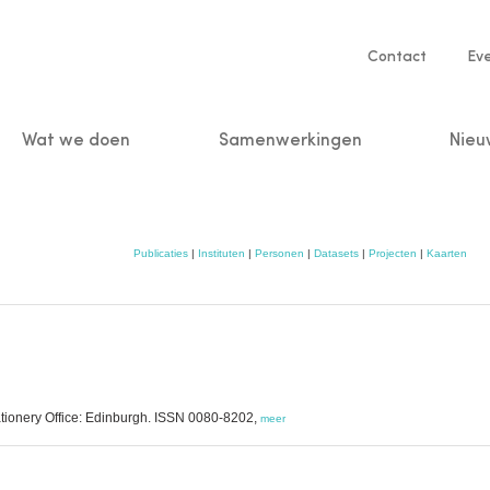
Service
Contact
Ev
navigatio
Wat we doen
Samenwerkingen
Nieu
n
Publicaties
|
Instituten
|
Personen
|
Datasets
|
Projecten
|
Kaarten
tationery Office: Edinburgh. ISSN 0080-8202,
meer