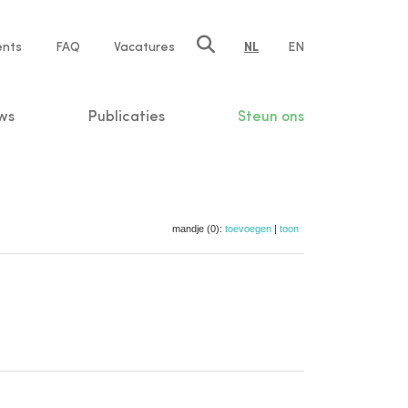
ents
FAQ
Vacatures
NL
EN
n
ws
Publicaties
Steun ons
mandje (0):
toevoegen
|
toon