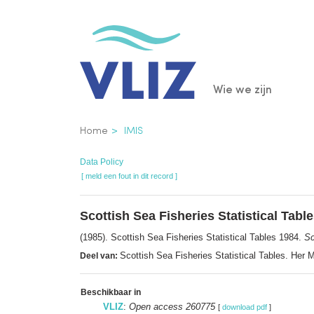
Overslaan
en
naar
de
Main
Wie we zijn
inhoud
gaan
navigatio
Kruimelpad
Home
IMIS
Data Policy
[ meld een fout in dit record ]
Scottish Sea Fisheries Statistical Tabl
(1985). Scottish Sea Fisheries Statistical Tables 1984.
Sc
Scottish Sea Fisheries Statistical Tables. Her
Deel van:
Beschikbaar in
VLIZ
:
Open access 260775
[
download pdf
]