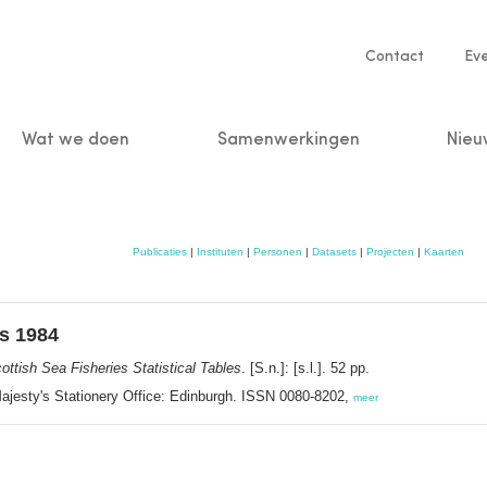
Service
Contact
Ev
navigatio
Wat we doen
Samenwerkingen
Nieu
n
Publicaties
|
Instituten
|
Personen
|
Datasets
|
Projecten
|
Kaarten
es 1984
ottish Sea Fisheries Statistical Tables
. [S.n.]: [s.l.]. 52 pp.
 Majesty's Stationery Office: Edinburgh. ISSN 0080-8202,
meer