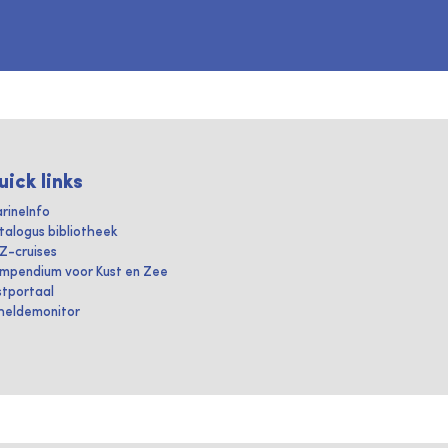
uick links
rineInfo
talogus bibliotheek
IZ-cruises
mpendium voor Kust en Zee
stportaal
heldemonitor