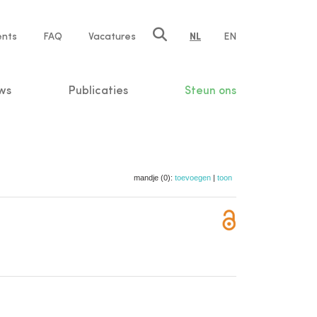
ents
FAQ
Vacatures
NL
EN
n
ws
Publicaties
Steun ons
mandje (0):
toevoegen
|
toon