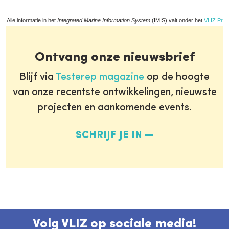
Alle informatie in het
Integrated Marine Information System
(IMIS) valt onder het
VLIZ Priv
Ontvang onze nieuwsbrief
Blijf via
Testerep magazine
op de hoogte
van onze recentste ontwikkelingen, nieuwste
projecten en aankomende events.
SCHRIJF JE IN
Volg VLIZ op sociale media!