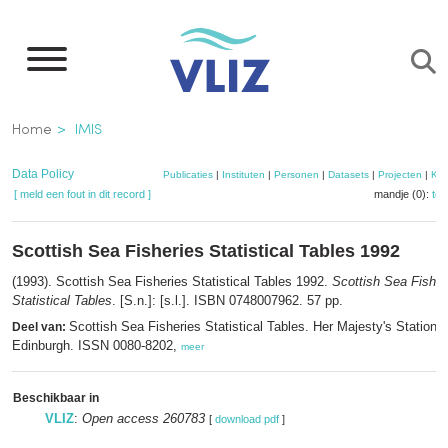
Overslaan
en
naar
de
Kruimelpad
Home
IMIS
inhoud
gaan
Data Policy
Publicaties
|
Instituten
|
Personen
|
Datasets
|
Projecten
|
Kaa
[ meld een fout in dit record ]
mandje (0):
to
Scottish Sea Fisheries Statistical Tables 1992
(1993). Scottish Sea Fisheries Statistical Tables 1992.
Scottish Sea Fisher
Statistical Tables
. [S.n.]: [s.l.]. ISBN 0748007962. 57 pp.
Scottish Sea Fisheries Statistical Tables. Her Majesty's Stationer
Deel van:
Edinburgh. ISSN 0080-8202,
meer
Beschikbaar in
VLIZ
:
Open access 260783
[
download pdf
]