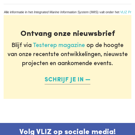
Alle informatie in het
Integrated Marine Information System
(IMIS) valt onder het
VLIZ Priv
Ontvang onze nieuwsbrief
Blijf via
Testerep magazine
op de hoogte
van onze recentste ontwikkelingen, nieuwste
projecten en aankomende events.
SCHRIJF JE IN
Volg VLIZ op sociale media!