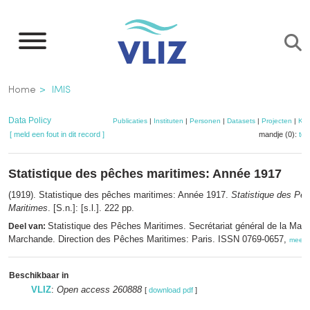
Overslaan
en
naar
de
Kruimelpad
Home
IMIS
inhoud
gaan
Data Policy
Publicaties
|
Instituten
|
Personen
|
Datasets
|
Projecten
|
Kaa
[ meld een fout in dit record ]
mandje (0):
to
Statistique des pêches maritimes: Année 1917
(1919). Statistique des pêches maritimes: Année 1917.
Statistique des Pê
Maritimes
. [S.n.]: [s.l.]. 222 pp.
Statistique des Pêches Maritimes. Secrétariat général de la Mari
Deel van:
Marchande. Direction des Pêches Maritimes: Paris. ISSN 0769-0657,
meer
Beschikbaar in
VLIZ
:
Open access 260888
[
download pdf
]