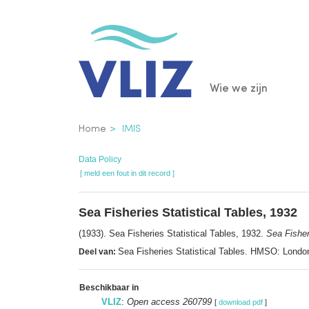
Overslaan
en
naar
de
Main
Wie we zijn
inhoud
gaan
navigatio
Kruimelpad
Home
IMIS
Data Policy
[ meld een fout in dit record ]
Sea Fisheries Statistical Tables, 1932
(1933). Sea Fisheries Statistical Tables, 1932.
Sea Fisher
Sea Fisheries Statistical Tables. HMSO: Lond
Deel van:
Beschikbaar in
VLIZ
:
Open access 260799
[
download pdf
]