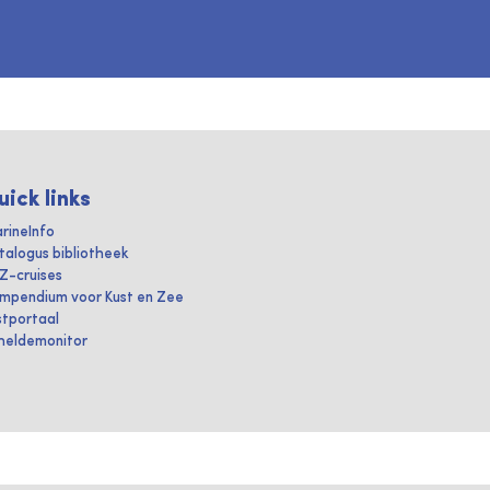
uick links
rineInfo
talogus bibliotheek
IZ-cruises
mpendium voor Kust en Zee
stportaal
heldemonitor