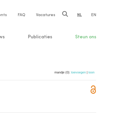
ents
FAQ
Vacatures
NL
EN
n
ws
Publicaties
Steun ons
mandje (0):
toevoegen
|
toon