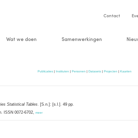
Service
Contact
Ev
navigatio
Wat we doen
Samenwerkingen
Nieu
n
Publicaties
|
Instituten
|
Personen
|
Datasets
|
Projecten
|
Kaarten
ies Statistical Tables
. [S.n.]: [s.l.]. 49 pp.
on. ISSN 0072-6702,
meer