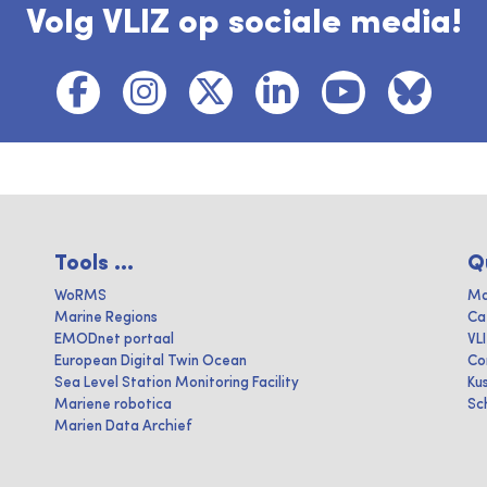
Volg VLIZ op sociale media!
Tools ...
Q
WoRMS
Ma
Marine Regions
Ca
EMODnet portaal
VL
European Digital Twin Ocean
Co
Sea Level Station Monitoring Facility
Ku
Mariene robotica
Sc
Marien Data Archief