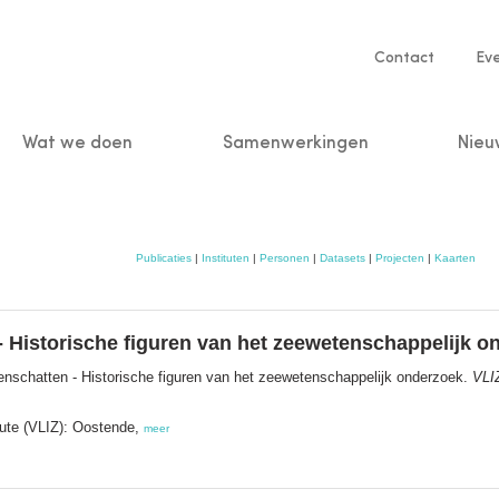
Service
Contact
Ev
navigatio
Wat we doen
Samenwerkingen
Nieu
n
Publicaties
|
Instituten
|
Personen
|
Datasets
|
Projecten
|
Kaarten
 Historische figuren van het zeewetenschappelijk o
schatten - Historische figuren van het zeewetenschappelijk onderzoek.
VLI
tute (VLIZ): Oostende,
meer