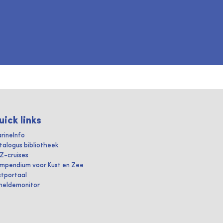
uick links
rineInfo
talogus bibliotheek
IZ-cruises
mpendium voor Kust en Zee
stportaal
heldemonitor