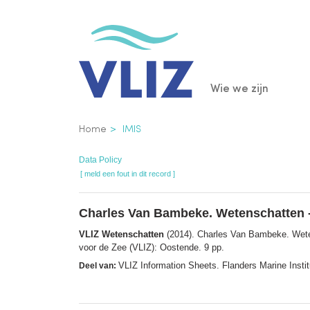
Overslaan
en
naar
de
Main
Wie we zijn
inhoud
gaan
navigatio
Kruimelpad
Home
IMIS
Data Policy
[ meld een fout in dit record ]
Charles Van Bambeke. Wetenschatten -
VLIZ Wetenschatten
(2014). Charles Van Bambeke. Weten
voor de Zee (VLIZ): Oostende. 9 pp.
VLIZ Information Sheets. Flanders Marine Insti
Deel van: