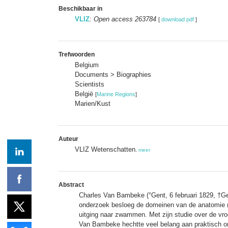
Beschikbaar in
VLIZ
:
Open access 263784
[
download pdf
]
Trefwoorden
Belgium
Documents > Biographies
Scientists
België
[
Marine Regions
]
Marien/Kust
Auteur
VLIZ Wetenschatten
,
meer
Abstract
Charles Van Bambeke (°Gent, 6 februari 1829, †Gen
onderzoek besloeg de domeinen van de anatomie (on
uitging naar zwammen. Met zijn studie over de vro
Van Bambeke hechtte veel belang aan praktisch on