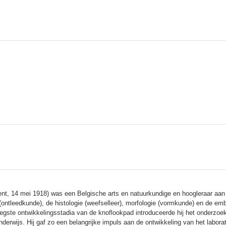
t, 14 mei 1918) was een Belgische arts en natuurkundige en hoogleraar aan d
tleedkunde), de histologie (weefselleer), morfologie (vormkunde) en de embryo
egste ontwikkelingsstadia van de knoflookpad introduceerde hij het onderzoe
derwijs. Hij gaf zo een belangrijke impuls aan de ontwikkeling van het labo