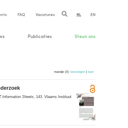
ents
FAQ
Vacatures
NL
EN
n
ws
Publicaties
Steun ons
mandje (0):
toevoegen
|
toon
nderzoek
Z Information Sheets
, 143. Vlaams Instituut