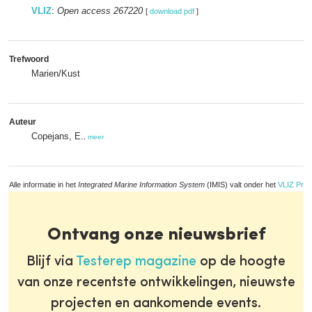
VLIZ
:
Open access 267220
[
download pdf
]
Trefwoord
Marien/Kust
Auteur
Copejans, E.
,
meer
Alle informatie in het
Integrated Marine Information System
(IMIS) valt onder het
VLIZ Priv
Ontvang onze nieuwsbrief
Blijf via
Testerep magazine
op de hoogte
van onze recentste ontwikkelingen, nieuwste
projecten en aankomende events.