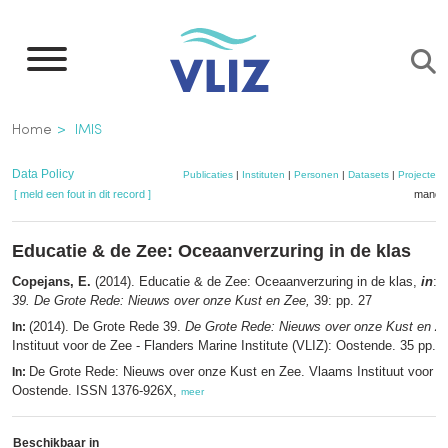
Overslaan
en
naar
de
Kruimelpad
Home
IMIS
inhoud
gaan
Data Policy
Publicaties
|
Instituten
|
Personen
|
Datasets
|
Projecten
[ meld een fout in dit record ]
mandje
Educatie & de Zee: Oceaanverzuring in de klas
Copejans, E.
(2014). Educatie & de Zee: Oceaanverzuring in de klas,
in
:
D
39. De Grote Rede: Nieuws over onze Kust en Zee,
39: pp. 27
(2014). De Grote Rede 39.
De Grote Rede: Nieuws over onze Kust en Z
In:
Instituut voor de Zee - Flanders Marine Institute (VLIZ): Oostende. 35 pp.,
De Grote Rede: Nieuws over onze Kust en Zee. Vlaams Instituut voor d
In:
Oostende. ISSN 1376-926X,
meer
Beschikbaar in