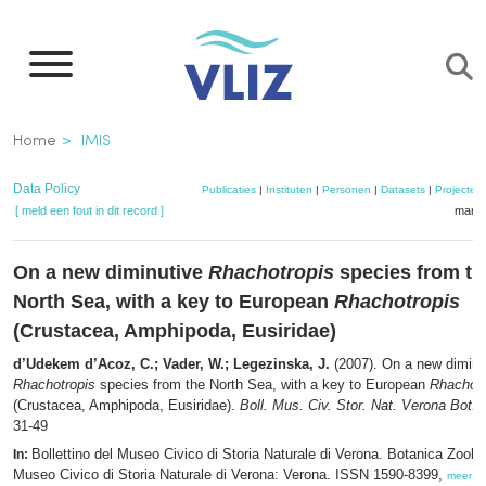
Overslaan
en
naar
de
Kruimelpad
Home
IMIS
inhoud
gaan
Data Policy
Publicaties
|
Instituten
|
Personen
|
Datasets
|
Projecten
[ meld een fout in dit record ]
mandj
On a new diminutive
Rhachotropis
species from th
North Sea, with a key to European
Rhachotropis
(Crustacea, Amphipoda, Eusiridae)
d’Udekem d’Acoz, C.; Vader, W.; Legezinska, J.
(2007). On a new diminu
Rhachotropis
species from the North Sea, with a key to European
Rhachotr
(Crustacea, Amphipoda, Eusiridae).
Boll. Mus. Civ. Stor. Nat. Verona Bot. 
31-49
Bollettino del Museo Civico di Storia Naturale di Verona. Botanica Zoolog
In:
Museo Civico di Storia Naturale di Verona: Verona. ISSN 1590-8399,
meer