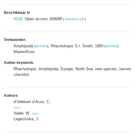
Beschikbaar in
VLIZ
:
Open access 269688
[
download pdf
]
Trefwoorden
Amphipoda
;
Rhachotropis
S.I. Smith, 1883
[
WoRMS
]
[
WoRMS
]
Marien/Kust
Author keywords
Rhachotropis, Amphipoda, Europe, North Sea, new species, taxonomy, 
checklist
Auteurs
d’Udekem d’Acoz, C.
,
meer
Vader, W.
,
meer
Legezinska, J.