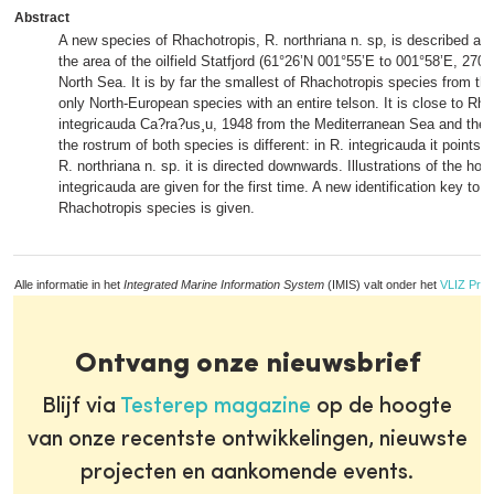
Abstract
A new species of Rhachotropis, R. northriana n. sp, is described af
the area of the oilfield Statfjord (61°26’N 001°55’E to 001°58’E, 270
North Sea. It is by far the smallest of Rhachotropis species from th
only North-European species with an entire telson. It is close to Rh
integricauda Ca?ra?us¸u, 1948 from the Mediterranean Sea and the 
the rostrum of both species is different: in R. integricauda it points an
R. northriana n. sp. it is directed downwards. Illustrations of the hol
integricauda are given for the first time. A new identification key to
Rhachotropis species is given.
Alle informatie in het
Integrated Marine Information System
(IMIS) valt onder het
VLIZ Priv
Ontvang onze nieuwsbrief
Blijf via
Testerep magazine
op de hoogte
van onze recentste ontwikkelingen, nieuwste
projecten en aankomende events.