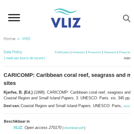
Overslaan
en
naar
de
Kruimelpad
Home
IMIS
inhoud
gaan
Data Policy
Publicaties
|
Instituten
|
Personen
|
Datasets
|
Projecten
[ meld een fout in dit record ]
mandje
CARICOMP: Caribbean coral reef, seagrass and m
sites
Kjerfve, B. (Ed.)
(1998). CARICOMP: Caribbean coral reef, seagrass and m
Coastal Region and Small Island Papers
, 3. UNESCO: Paris. xiv, 345 pp.
Coastal Region and Small Island Papers. UNESCO: Paris,
Deel van:
meer
Beschikbaar in
VLIZ
:
Open access 270170
[
download pdf
]