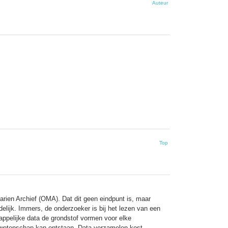
Auteur
Top
rien Archief (OMA). Dat dit geen eindpunt is, maar
delijk. Immers, de onderzoeker is bij het lezen van een
appelijke data de grondstof vormen voor elke
e wetenschap kan ontstaan. Data verzamelen kost