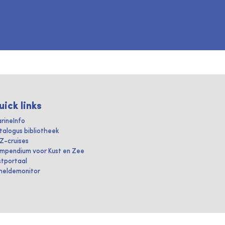
uick links
rineInfo
talogus bibliotheek
IZ-cruises
mpendium voor Kust en Zee
stportaal
heldemonitor