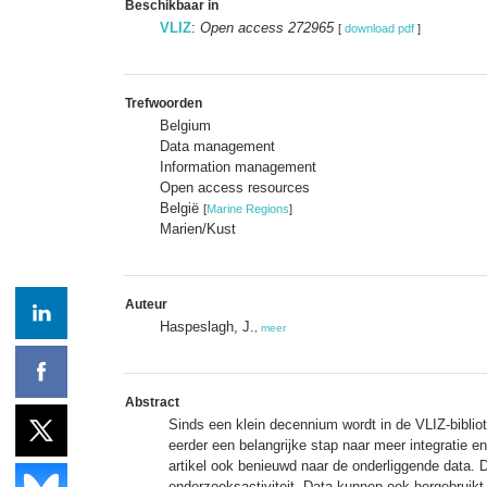
Beschikbaar in
VLIZ
:
Open access 272965
[
download pdf
]
Trefwoorden
Belgium
Data management
Information management
Open access resources
België
[
Marine Regions
]
Marien/Kust
Auteur
Haspeslagh, J.
,
meer
Abstract
Sinds een klein decennium wordt in de VLIZ-biblio
eerder een belangrijke stap naar meer integratie e
artikel ook benieuwd naar de onderliggende data. 
onderzoeksactiviteit. Data kunnen ook hergebruik