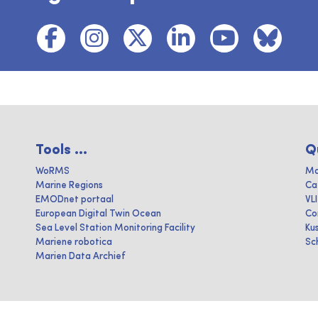
Tools ...
Q
WoRMS
Ma
Marine Regions
Ca
EMODnet portaal
VL
European Digital Twin Ocean
Co
Sea Level Station Monitoring Facility
Ku
Mariene robotica
Sc
Marien Data Archief