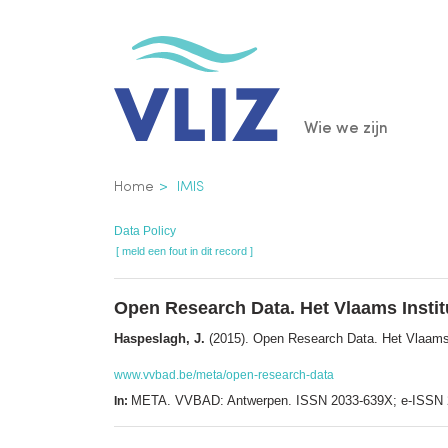
Overslaan
en
naar
de
Main
Wie we zijn
inhoud
gaan
navigatio
Kruimelpad
Home
IMIS
Data Policy
[ meld een fout in dit record ]
Open Research Data. Het Vlaams Instit
Haspeslagh, J.
(2015). Open Research Data. Het Vlaams 
www.vvbad.be/meta/open-research-data
META. VVBAD: Antwerpen. ISSN 2033-639X; e-ISSN 
In: