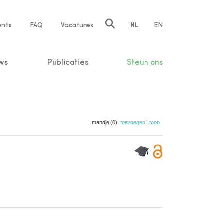
ents
FAQ
Vacatures
NL
EN
n
ws
Publicaties
Steun ons
mandje (0):
toevoegen
|
toon