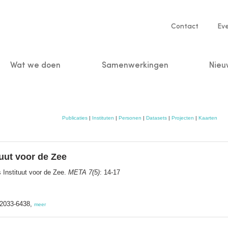
Service
Contact
Ev
navigatio
Wat we doen
Samenwerkingen
Nieu
n
Publicaties
|
Instituten
|
Personen
|
Datasets
|
Projecten
|
Kaarten
uut voor de Zee
Instituut voor de Zee.
META 7(5)
: 14-17
2033-6438,
meer