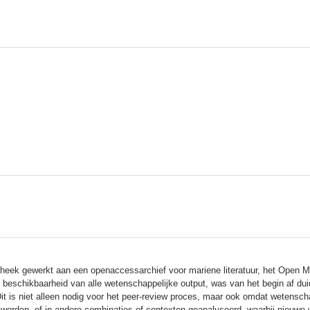
theek gewerkt aan een openaccessarchief voor mariene literatuur, het Open Ma
n beschikbaarheid van alle wetenschappelijke output, was van het begin af dui
Dit is niet alleen nodig voor het peer-review proces, maar ook omdat wetensch
t worden, of in andere combinaties of contexten geanalyseerd, waarbij nieuw